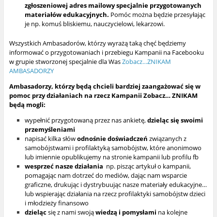
zgłoszeniowej adres mailowy specjalnie przygotowanych
materiałów edukacyjnych.
Pomóc można będzie przesyłając
je np. komuś bliskiemu, nauczycielowi, lekarzowi.
Wszystkich Ambasadorów, którzy wyrażą taką chęć będziemy
informować o przygotowaniach i przebiegu Kampanii na Facebooku
w grupie stworzonej specjalnie dla Was
Zobacz…ZNIKAM
AMBASADORZY
Ambasadorzy, którzy będą chcieli bardziej zaangażować się w
pomoc przy działaniach na rzecz Kampanii Zobacz… ZNIKAM
będą mogli:
wypełnić przygotowaną przez nas ankietę,
dzieląc się swoimi
przemyśleniami
napisać kilka słów
odnośnie doświadczeń
związanych z
samobójstwami i profilaktyką samobójstw, które anonimowo
lub imiennie opublikujemy na stronie kampanii lub profilu fb
wesprzeć nasze działania
np. pisząc artykuł o kampanii,
pomagając nam dotrzeć do mediów, dając nam wsparcie
graficzne, drukując i dystrybuując nasze materiały edukacyjne…
lub wspierając działania na rzecz profilaktyki samobójstw dzieci
i młodzieży finansowo
dzieląc
się z nami swoją
wiedzą i pomysłami
na kolejne