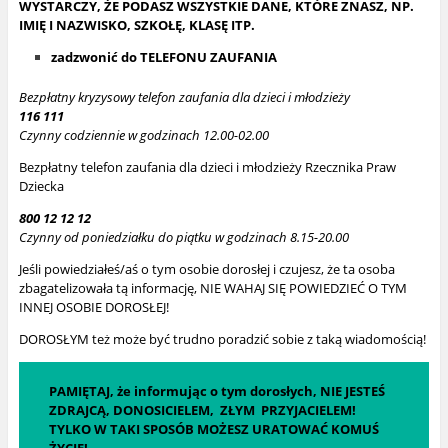
WYSTARCZY, ŻE PODASZ WSZYSTKIE DANE, KTÓRE ZNASZ, NP.
IMIĘ I NAZWISKO, SZKOŁĘ, KLASĘ ITP.
zadzwonić do TELEFONU ZAUFANIA
Bezpłatny kryzysowy telefon zaufania dla dzieci i młodzieży
116 111
Czynny codziennie w godzinach 12.00-02.00
Bezpłatny telefon zaufania dla dzieci i młodzieży Rzecznika Praw
Dziecka
800 12 12 12
Czynny od poniedziałku do piątku w godzinach 8.15-20.00
Jeśli powiedziałeś/aś o tym osobie dorosłej i czujesz, że ta osoba
zbagatelizowała tą informację, NIE WAHAJ SIĘ POWIEDZIEĆ O TYM
INNEJ OSOBIE DOROSŁEJ!
DOROSŁYM też może być trudno poradzić sobie z taką wiadomością!
PAMIĘTAJ, że informując o tym dorosłych, NIE JESTEŚ
ZDRAJCĄ, DONOSICIELEM, ZŁYM PRZYJACIELEM!
TYLKO W TAKI SPOSÓB MOŻESZ URATOWAĆ KOMUŚ
ŻYCIE!