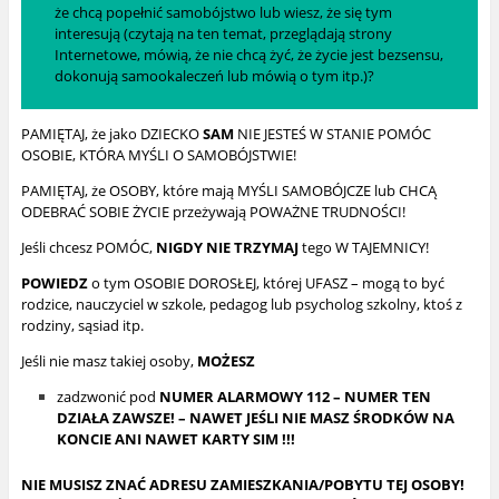
że chcą popełnić samobójstwo lub wiesz, że się tym
interesują (czytają na ten temat, przeglądają strony
Internetowe, mówią, że nie chcą żyć, że życie jest bezsensu,
dokonują samookaleczeń lub mówią o tym itp.)?
PAMIĘTAJ, że jako DZIECKO
SAM
NIE JESTEŚ W STANIE POMÓC
OSOBIE, KTÓRA MYŚLI O SAMOBÓJSTWIE!
PAMIĘTAJ, że OSOBY, które mają MYŚLI SAMOBÓJCZE lub CHCĄ
ODEBRAĆ SOBIE ŻYCIE przeżywają POWAŻNE TRUDNOŚCI!
Jeśli chcesz POMÓC,
NIGDY NIE TRZYMAJ
tego W TAJEMNICY!
POWIEDZ
o tym OSOBIE DOROSŁEJ, której UFASZ – mogą to być
rodzice, nauczyciel w szkole, pedagog lub psycholog szkolny, ktoś z
rodziny, sąsiad itp.
Jeśli nie masz takiej osoby,
MOŻESZ
zadzwonić pod
NUMER ALARMOWY 112 – NUMER TEN
DZIAŁA ZAWSZE! – NAWET JEŚLI NIE MASZ ŚRODKÓW NA
KONCIE ANI NAWET KARTY SIM !!!
NIE MUSISZ ZNAĆ ADRESU ZAMIESZKANIA/POBYTU TEJ OSOBY!