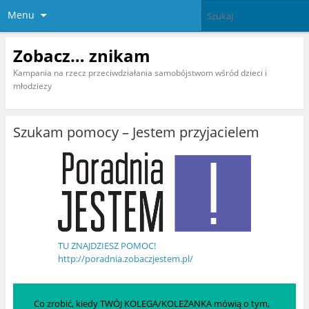
Menu
Zobacz… znikam
Kampania na rzecz przeciwdziałania samobójstwom wśród dzieci i
młodziezy
Szukam pomocy – Jestem przyjacielem
TU ZNAJDZIESZ POMOC!
http://poradnia.zobaczjestem.pl/
Co zrobić, kiedy TWÓJ KOLEGA/KOLEŻANKA mówią o tym,