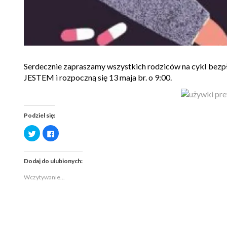
Serdecznie zapraszamy wszystkich rodziców na cykl bezp
JESTEM i rozpoczną się 13 maja br. o 9:00.
Podziel się:
Udostępnij
Kliknij,
na
aby
Twitterze(Otwiera
udostępnić
się
na
w
Facebooku(Otwiera
Dodaj do ulubionych:
nowym
się
oknie)
w
nowym
Wczytywanie...
oknie)