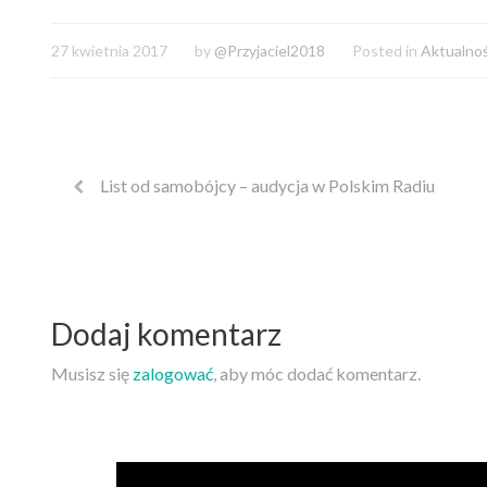
27 kwietnia 2017
by
@Przyjaciel2018
Posted in
Aktualnoś
List od samobójcy – audycja w Polskim Radiu
Dodaj komentarz
Musisz się
zalogować
, aby móc dodać komentarz.