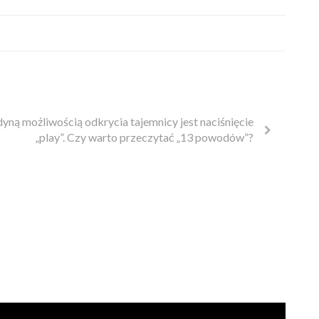
dyną możliwością odkrycia tajemnicy jest naciśnięcie
„play”. Czy warto przeczytać „13 powodów”?