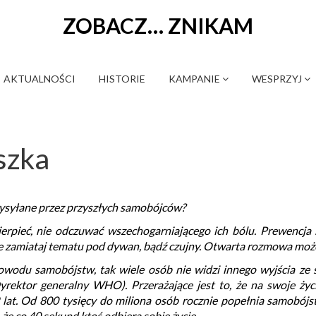
ZOBACZ… ZNIKAM
AKTUALNOŚCI
HISTORIE
KAMPANIE
WESPRZYJ
szka
ysyłane przez przyszłych samobójców?
 cierpieć, nie odczuwać wszechogarniającego ich bólu. Prewenc
Nie zamiataj tematu pod dywan, bądź czujny. Otwarta rozmowa moż
owodu samobójstw, tak wiele osób nie widzi innego wyjścia ze sw
yrektor generalny WHO). Przerażające jest to, że na swoje życ
lat. Od 800 tysięcy do miliona osób rocznie popełnia samobójstw
że co 40 sekund ktoś odbiera sobie życie.