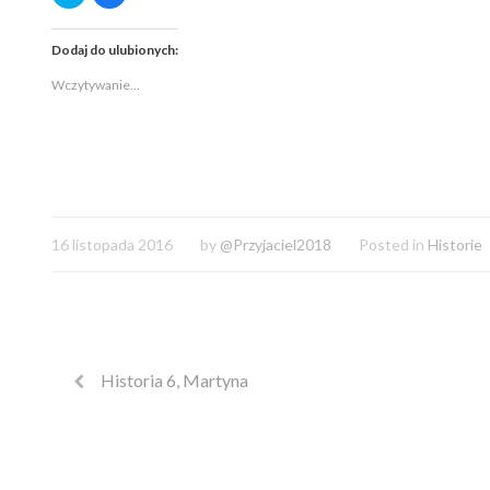
na
aby
Twitterze(Otwiera
udostępnić
się
na
w
Facebooku(Otwiera
Dodaj do ulubionych:
nowym
się
oknie)
w
nowym
Wczytywanie...
oknie)
16 listopada 2016
by
@Przyjaciel2018
Posted in
Historie
Historia 6, Martyna