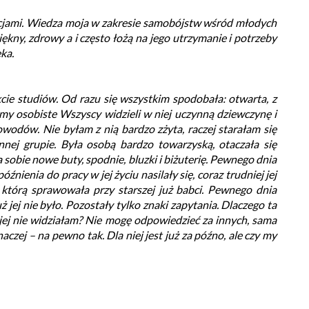
cjami. Wiedza moja w zakresie samobójstw wśród młodych
ękny, zdrowy a i często łożą na jego utrzymanie i potrzeby
ka.
cie studiów. Od razu się wszystkim spodobała: otwarta, z
emy osobiste Wszyscy widzieli w niej uczynną dziewczynę i
powodów. Nie byłam z nią bardzo zżyta, raczej starałam się
nej grupie. Była osobą bardzo towarzyską, otaczała się
obie nowe buty, spodnie, bluzki i biżuterię. Pewnego dnia
ienia do pracy w jej życiu nasilały się, coraz trudniej jej
którą sprawowała przy starszej już babci. Pewnego dnia
 jej nie było. Pozostały tylko znaki zapytania. Dlaczego ta
 jej nie widziałam? Nie mogę odpowiedzieć za innych, sama
czej – na pewno tak. Dla niej jest już za późno, ale czy my