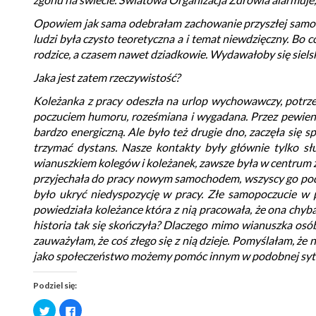
Opowiem jak sama odebrałam zachowanie przyszłej samob
ludzi była czysto teoretyczna a i temat niewdzięczny. Bo 
rodzice, a czasem nawet dziadkowie. Wydawałoby się sielski
Jaka jest zatem rzeczywistość?
Koleżanka z pracy odeszła na urlop wychowawczy, potrzeb
poczuciem humoru, roześmiana i wygadana. Przez pewien cz
bardzo energiczną. Ale było też drugie dno, zaczęła się s
trzymać dystans. Nasze kontakty były głównie tylko sł
wianuszkiem kolegów i koleżanek, zawsze była w centrum z
przyjechała do pracy nowym samochodem, wszyscy go podziwia
było ukryć niedyspozycję w pracy. Złe samopoczucie w 
powiedziała koleżance która z nią pracowała, że ona chyba 
historia tak się skończyła? Dlaczego mimo wianuszka osób
zauważyłam, że coś złego się z nią dzieje. Pomyślałam, że 
jako społeczeństwo możemy pomóc innym w podobnej sytu
Podziel się:
Udostępnij
Kliknij,