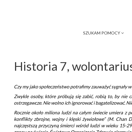
SZUKAM POMOCY
Historia 7, wolontariu
Czy my jako społeczeństwo potrafimy zauważyć sygnały w
Zwykle osoby, które próbują się zabić, robią to, by nie
ostrzegawcze. Nie wolno ich ignorować i bagatelizować. 
Rocznie około miliona ludzi na całym świecie umiera z p
konflikty zbrojne, wojny i klęski żywiołowe” (M. Chan D
najczęstszą przyczyną śmierci wśród ludzi w wieku 15-29 
zgonu na świecie. Światowa Organizacja Zdrowia alarmuje, 