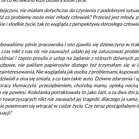
ójczyni, nie miałam dotychczas do czynienia z podobnymi sytua
cóż za problemy może mieć młody człowiek? Przecież jest młody, pi
e i słodkie życie, tak to wygląda z perspektywy dorosłego człowie
owaliśmy pilnie pracownika i oto zjawiła się dziewczyna w trak
as nikt z nas nic nie zauważył, udało jej się zatuszować probl
późniać i często prosiła o urlop na żądanie z różnych dziwnych 
użbowe, nie paliłam papierosów dlatego też trzymałam się w in
ainteresowania. Nie wyglądała jak osoba z problemami, kupowała s
li a ona się śmiała, a co tam takie auto. Dziwne zdarzenia i spóźn
pracy tłumaczyła: przeziębieniem, chorobą mamy, opieką nocną 
się powiesi. Koleżanka potraktowała to jako żart, a za dwa dni już
 towarzyszących nikt nie zauważył jej tragedii, dlaczego ja sama
nie powinnam się wtrącać w cudze życie. Czy teraz postąpiłabym ina
acji?