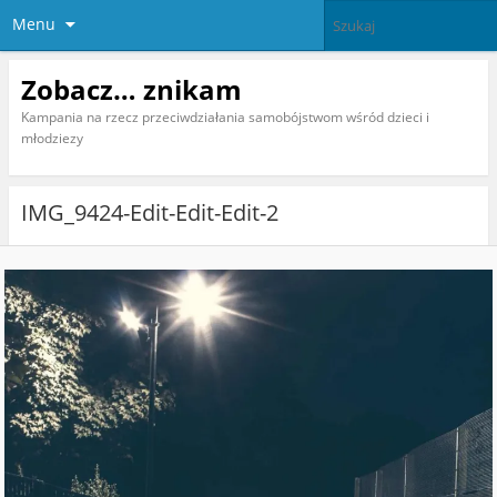
Menu
Zobacz… znikam
Kampania na rzecz przeciwdziałania samobójstwom wśród dzieci i
młodziezy
IMG_9424-Edit-Edit-Edit-2