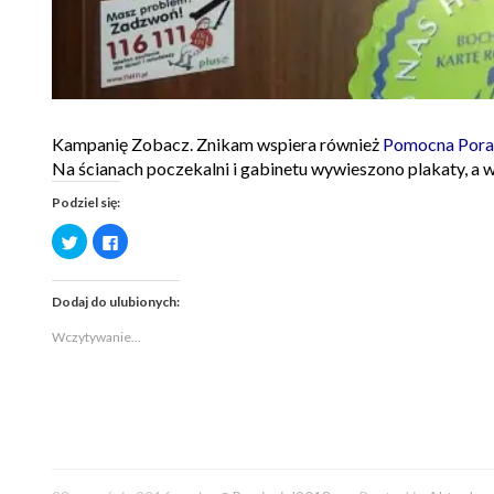
Kampanię Zobacz. Znikam wspiera również
Pomocna Poradn
Na ścianach poczekalni i gabinetu wywieszono plakaty, a w
Podziel się:
Udostępnij
Kliknij,
na
aby
Twitterze(Otwiera
udostępnić
się
na
w
Facebooku(Otwiera
Dodaj do ulubionych:
nowym
się
oknie)
w
nowym
Wczytywanie...
oknie)