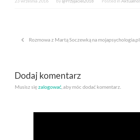
23 września 2016
by
@Przyjaciel2018
Posted in
Aktualnoś
Rozmowa z Martą Soczewką na mojapsychologia.pl
Dodaj komentarz
Musisz się
zalogować
, aby móc dodać komentarz.