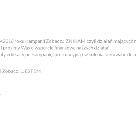
w 2016 roku Kampanii Zobacz…ZNIKAM czyli działań mających na 
 i prosimy Was o wsparcie finansowe naszych działań.
ły edukacyjne, kampanię informacyjną i szkolenia kierowane do n
cji Zobacz….JESTEM
e