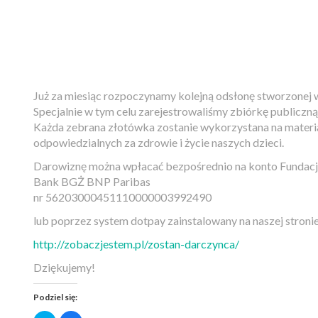
Już za miesiąc rozpoczynamy kolejną odsłonę stworzonej 
Specjalnie w tym celu zarejestrowaliśmy zbiórkę publiczną
Każda zebrana złotówka zostanie wykorzystana na materia
odpowiedzialnych za zdrowie i życie naszych dzieci.
Darowiznę można wpłacać bezpośrednio na konto Funda
Bank BGŻ BNP Paribas
nr 56203000451110000003992490
lub poprzez system dotpay zainstalowany na naszej stroni
http://zobaczjestem.pl/zostan-darczynca/
Dziękujemy!
Podziel się: