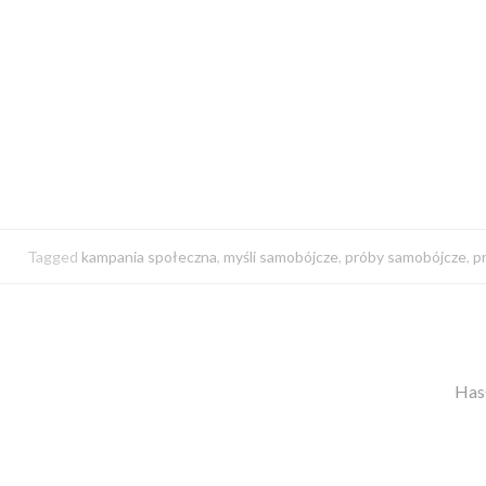
Tagged
kampania społeczna
,
myśli samobójcze
,
próby samobójcze
,
p
Has