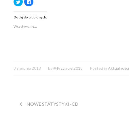
Udostępnij
Kliknij,
na
aby
Twitterze(Otwiera
udostępnić
się
na
w
Facebooku(Otwiera
Dodaj do ulubionych:
nowym
się
oknie)
w
nowym
Wczytywanie...
oknie)
3 sierpnia 2018
by
@Przyjaciel2018
Posted in
Aktualności
NOWE STATYSTYKI -CD