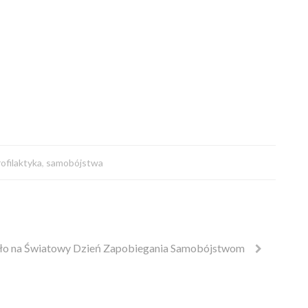
rofilaktyka
,
samobójstwa
ło na Światowy Dzień Zapobiegania Samobójstwom