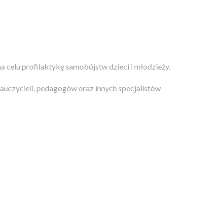
celu profilaktykę samobójstw dzieci i młodzieży.
auczycieli, pedagogów oraz innych spe
cjalistów