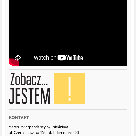
k
a
n
s
i
i
e
ę
)
w
n
o
w
y
m
o
k
n
i
e
)
KONTAKT
Adres korespondencyjny i siedziba:
ul. Czerniakowska 159, kl. I, domofon: 200