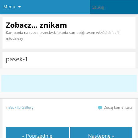
Menu
Zobacz… znikam
Kampania na rzecz przeciwdziałania samobójstwom wśród dzieci i
młodziezy
pasek-1
«
Back to Gallery
Dodaj komentarz
« Poprzednie
Następne »