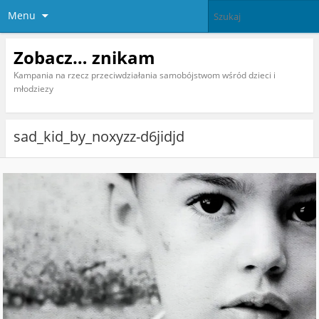
Menu
Zobacz… znikam
Kampania na rzecz przeciwdziałania samobójstwom wśród dzieci i
młodziezy
sad_kid_by_noxyzz-d6jidjd