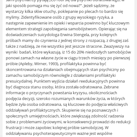
jaki sposób pomaga mu się żyć od nowa?”. Jeżeli sądzimy, że
wystarczy kilka słów otuchy, poklepanie po plecach to bardzo się
mylimy. Zidentyfikowane osób z grupy wysokiego ryzyka, a
następnie zapewnienie im opieki i wsparcia powinno być kluczowym
elementem strategii zapobiegania samobójstwom. Opierając się na
doświadczeniach suicydologa Erwina Stengela, przy kolejnych
próbach mamy do czynienia z jednej strony z rozpaczą, z drugiej zaś
także z nadzieją, że nie wszystko jest jeszcze stracone. Zważywszy na
wyniki badań, które wykazują, iż 15 do 20% niedoszłych samobójców
ponowi zamach na własne życie w ciągu trzech miesięcy po pierwszej
próbie (Apleby, Wirner, 1993), profilaktyka powinna być
skoncentrowana na działaniach obejmujących stan psychiczny po
zamachu samobójczym równolegle z działaniami profilaktyki
presuicydalnej. Punktem wyjścia działań reedukacyjnych powinna
być diagnoza stanu osoby, która została odratowana. Zebrane
informacje o przyczynach powstania kryzysu, okolicznościach
podjęcia decyzji, szeroko rozumianych warunków życia, w których
będzie żyła osoba odratowana, są kluczowe do podjęcia właściwych
oddziaływań profilaktycznych. Skupienie się na poznawczych i
społecznych umiejętnościach, które zwiększają zdolność radzenia
sobie z problemami życiowymi, w konsekwencji prowadzi do redukcji
frustracji i może zapobiec kolejnej próbie samobójczej. W
oddziaływaniu psychoterapeutycznym ważne jest wspólne