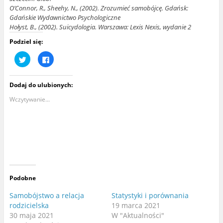
O’Connor, R., Sheehy, N., (2002). Zrozumieć samobójcę. Gdańsk:
Gdańskie Wydawnictwo Psychologiczne
Hołyst, B., (2002). Suicydologia. Warszawa: Lexis Nexis, wydanie 2
Podziel się:
U
K
d
l
o
i
s
k
t
n
Dodaj do ulubionych:
ę
i
p
j
n
,
Wczytywanie...
i
a
j
b
n
y
a
u
T
d
w
o
i
s
t
t
t
ę
e
p
r
n
z
i
e
ć
Podobne
(
n
O
a
t
F
Samobójstwo a relacja
Statystyki i porównania
w
a
rodzicielska
19 marca 2021
i
c
e
e
30 maja 2021
W "Aktualności"
r
b