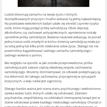
Ludzie dokonują zamachu na swoje życie z różnych,
skomplikowanych przyczyn i trudno wskazać tą jedną najważniejszą.
Na podstawie wieloletnich badań udało się określić czynniki ryzyka
osób, które mogą podjąć próbę samobójczą. Obok depresji,
alkoholizmu czy zachowań antyspołecznych, wymienione zostały
uprzednie próby samobójcze. Badania naukowe wskazują, że ponad
jedna trzecia osób zmarłych w końcu śmiercią samobójczą miała już
za sobą jedną lub kilka prób odebrania sobie życia. Dlatego też nie
powinniśmy bagatelizować żadnego zamachu samobójczego i
żadnego wołania o pomoc.
Bez względu na sposób, w jaki została przeprowadzona, próba
samobójcza jest zawsze częścią składową zespołu zachowania
samobójczego. Możemy domniemywać, że człowiek podejmujący ją
ma skłonność do takiego zachowania, przynajmniej w sytuacjach
krytycznych, a więc nadal jest zagrożony.
Dlatego bardzo ważna jest ocena stanu psychicznego i wielostronna
opieka wobec ludzi, których udało się odratować. Zdaniem
psychiatrów, zespół lekarzy na oddziałach intensywnej terapii jest w
stanie odratować prawie każdego niedoszłego samobójcę. Chociaż ci
sami psychiatrzy pytają „Co robi się dla psychiki odratowanego, w