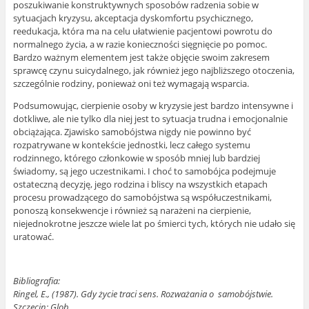
poszukiwanie konstruktywnych sposobów radzenia sobie w
sytuacjach kryzysu, akceptacja dyskomfortu psychicznego,
reedukacja, która ma na celu ułatwienie pacjentowi powrotu do
normalnego życia, a w razie konieczności sięgnięcie po pomoc.
Bardzo ważnym elementem jest także objęcie swoim zakresem
sprawcę czynu suicydalnego, jak również jego najbliższego otoczenia,
szczególnie rodziny, ponieważ oni też wymagają wsparcia.
Podsumowując, cierpienie osoby w kryzysie jest bardzo intensywne i
dotkliwe, ale nie tylko dla niej jest to sytuacja trudna i emocjonalnie
obciążająca. Zjawisko samobójstwa nigdy nie powinno być
rozpatrywane w kontekście jednostki, lecz całego systemu
rodzinnego, którego członkowie w sposób mniej lub bardziej
świadomy, są jego uczestnikami. I choć to samobójca podejmuje
ostateczną decyzję, jego rodzina i bliscy na wszystkich etapach
procesu prowadzącego do samobójstwa są współuczestnikami,
ponoszą konsekwencje i również są narażeni na cierpienie,
niejednokrotne jeszcze wiele lat po śmierci tych, których nie udało się
uratować.
Bibliografia:
Ringel, E., (1987). Gdy życie traci sens. Rozważania o samobójstwie.
Szczecin: Glob.