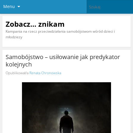
Menu
Zobacz… znikam
Kampania na rzecz przeciwdziałania samobójstwom wśród dzieci i
młodziezy
Samobójstwo – usiłowanie jak predykator
kolejnych
Opublikował/a
Renata Chronowska