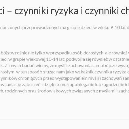
– czynniki ryzyka i czynniki c
oczonych przeprowadzonych na grupie dzieci w wieku 9-10 lat 
stw rośnie nie tylko w przypadku osób dorosłych, ale również w 
eci w grupie wiekowej 10-14 lat; podwoiła się również w ostatnie
nik. Z innych badań wiemy, że myśli i zachowania samobójcze wy
rosłym, w ten sposób służąc nam jako wskaźnik czynnika ryzyka
zynników chroniących przed występowaniem myśli i zachowań sam
wijania się zaburzeń i dzięki temu zapobieganie lub łagodzenie 
ych, rodzinnych oraz środowiskowych związanych z myślami i zac