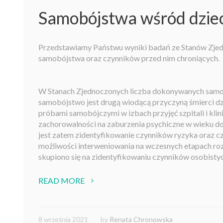
Samobójstwa wśród dzieci 
Przedstawiamy Państwu wyniki badań ze Stanów Zjedn
samobójstwa oraz czynników przed nim chroniących.
W Stanach Zjednoczonych liczba dokonywanych samobój
samobójstwo jest drugą wiodącą przyczyną śmierci dzi
próbami samobójczymi w izbach przyjęć szpitali i kli
zachorowalności na zaburzenia psychiczne w wieku do
jest zatem zidentyfikowanie czynników ryzyka oraz c
możliwości interweniowania na wczesnych etapach roz
skupiono się na zidentyfikowaniu czynników osobist
READ MORE
8 września 2021
by
Renata Chronowska