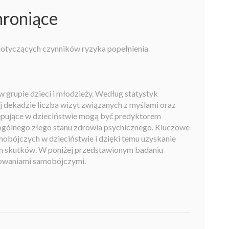
hroniące
dotyczących czynników ryzyka popełnienia
grupie dzieci i młodzieży. Według statystyk
j dekadzie liczba wizyt związanych z myślami oraz
stępujące w dzieciństwie mogą być predyktorem
 ogólnego złego stanu zdrowia psychicznego. Kluczowe
obójczych w dzieciństwie i dzięki temu uzyskanie
ich skutków. W poniżej przedstawionym badaniu
howaniami samobójczymi.