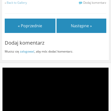
«
Back to Gallery
Dodaj komentarz
« Poprzednie
Następne »
Dodaj komentarz
Musisz się
zalogować
, aby móc dodać komentarz.