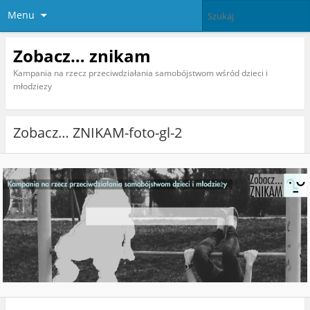
Menu
Zobacz… znikam
Kampania na rzecz przeciwdziałania samobójstwom wśród dzieci i
młodziezy
Zobacz… ZNIKAM-foto-gl-2