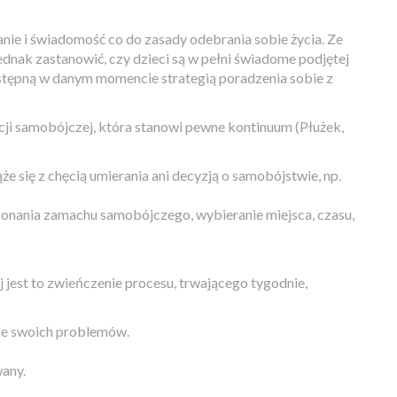
ie i świadomość co do zasady odebrania sobie życia. Ze
jednak zastanowić, czy dzieci są w pełni świadome podjętej
 dostępną w danym momencie strategią poradzenia sobie z
acji samobójczej, która stanowi pewne kontinuum (Płużek,
że się z chęcią umierania ani decyzją o samobójstwie, np.
onania zamachu samobójczego, wybieranie miejsca, czasu,
 jest to zwieńczenie procesu, trwającego tygodnie,
ie swoich problemów.
wany.