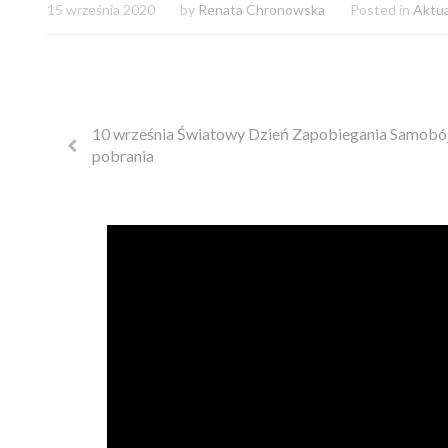
15 września 2020
by
Renata Chronowska
Posted in
Aktua
10 września Światowy Dzień Zapobiegania Samobó
pobrania