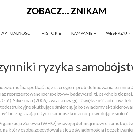
ZOBACZ… ZNIKAM
AKTUALNOŚCI
HISTORIE
KAMPANIE
WESPRZYJ
 czynniki ryzyka samobójs
ctwie można spotkać się z szeregiem prób definiowania terminu
oraz reprezentowanej perspektywy badawczej, tj. psychologicznej, 
 2006). Silverman (2006) zwraca uwagę, iż większość autorów def
utodestrukcyjne skutkujące śmiercią, jako świadomy akt skierow
myślne, zagrażające życiu samouszkodzenie powodujące śmierć.
rganizacja Zdrowia (WHO) w swojej definicji mówi o samobójstw
, na który osoba zdecydowała się ze świadomością i oczekiwani