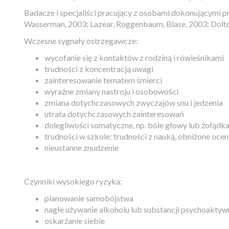
Badacze i specjaliści pracujący z osobami dokonującymi
Wasserman, 2003; Lazear, Roggenbaum, Blase, 2003; Dolto
Wczesne sygnały ostrzegawcze:
wycofanie się z kontaktów z rodziną i rówieśnikami
trudności z koncentracją uwagi
zainteresowanie tematem śmierci
wyraźne zmiany nastroju i osobowości
zmiana dotychczasowych zwyczajów snu i jedzenia
utrata dotychczasowych zainteresowań
dolegliwości somatyczne, np. bóle głowy lub żołądk
trudności w szkole: trudności z nauką, obniżone ocen
nieustanne znudzenie
Czynniki wysokiego ryzyka:
planowanie samobójstwa
nagłe używanie alkoholu lub substancji psychoakty
oskarżanie siebie