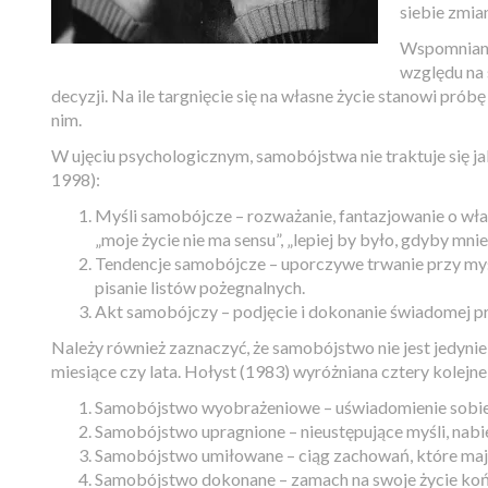
siebie zmia
Wspomniane 
względu na 
decyzji. Na ile targnięcie się na własne życie stanowi pr
nim.
W ujęciu psychologicznym, samobójstwa nie traktuje się ja
1998):
Myśli samobójcze – rozważanie, fantazjowanie o własne
„moje życie nie ma sensu”, „lepiej by było, gdyby mnie 
Tendencje samobójcze – uporczywe trwanie przy myś
pisanie listów pożegnalnych.
Akt samobójczy – podjęcie i dokonanie świadomej pr
Należy również zaznaczyć, że samobójstwo nie jest jedynie
miesiące czy lata. Hołyst (1983) wyróżniana cztery kolej
Samobójstwo wyobrażeniowe – uświadomienie sobie 
Samobójstwo upragnione – nieustępujące myśli, nabie
Samobójstwo umiłowane – ciąg zachowań, które mają na
Samobójstwo dokonane – zamach na swoje życie końc