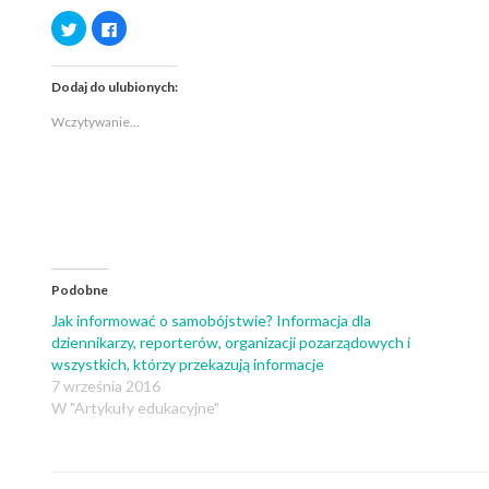
Udostępnij
Kliknij,
na
aby
Twitterze(Otwiera
udostępnić
się
na
w
Facebooku(Otwiera
Dodaj do ulubionych:
nowym
się
oknie)
w
nowym
Wczytywanie...
oknie)
Podobne
Jak informować o samobójstwie? Informacja dla
dziennikarzy, reporterów, organizacji pozarządowych i
wszystkich, którzy przekazują informacje
7 września 2016
W "Artykuły edukacyjne"