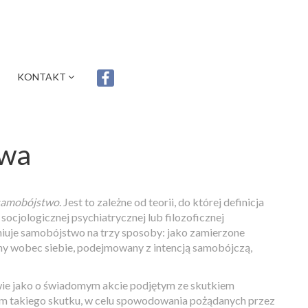
KONTAKT
twa
samobójstwo
. Jest to zależne od teorii, do której definicja
socjologicznej psychiatrycznej lub filozoficznej
iniuje samobójstwo na trzy sposoby: jako zamierzone
any wobec siebie, podejmowany z intencją samobójczą,
ie jako o świadomym akcie podjętym ze skutkiem
em takiego skutku, w celu spowodowania pożądanych przez