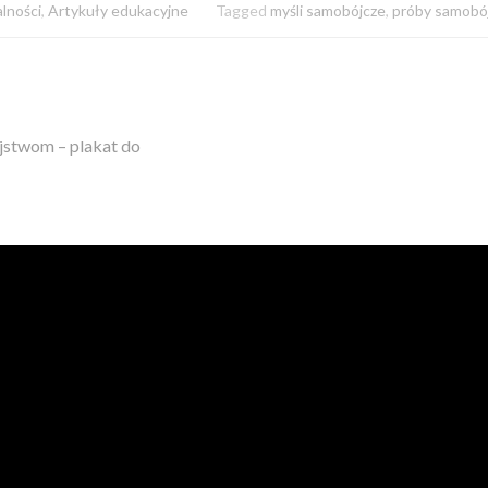
lności
,
Artykuły edukacyjne
Tagged
myśli samobójcze
,
próby samobó
jstwom – plakat do