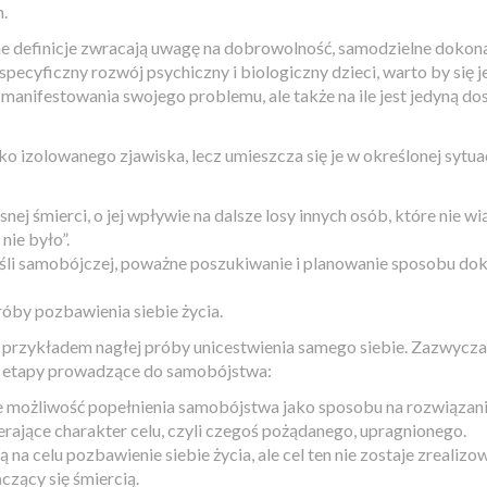
n.
definicje zwracają uwagę na dobrowolność, samodzielne dokonan
specyficzny rozwój psychiczny i biologiczny dzieci, warto by się 
óbę manifestowania swojego problemu, ale także na ile jest jedyną
ko izolowanego zjawiska, lecz umieszcza się je w określonej sytu
j śmierci, o jej wpływie na dalsze losy innych osób, które nie wią
nie było”.
li samobójczej, poważne poszukiwanie i planowanie sposobu dok
óby pozbawienia siebie życia.
 przykładem nagłej próby unicestwienia samego siebie. Zazwyczaj
ne etapy prowadzące do samobójstwa:
możliwość popełnienia samobójstwa jako sposobu na rozwiązan
rające charakter celu, czyli czegoś pożądanego, upragnionego.
 celu pozbawienie siebie życia, ale cel ten nie zostaje zrealizo
zący się śmiercią.