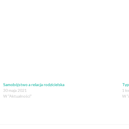
Samobójstwo a relacja rodzicielska
Typ
30 maja 2021
1 k
W "Aktualności"
W "