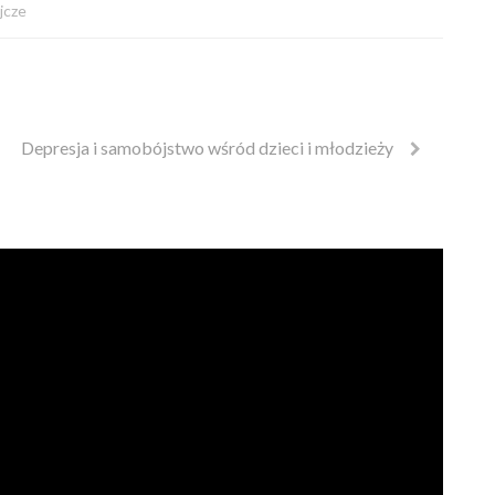
jcze
Depresja i samobójstwo wśród dzieci i młodzieży