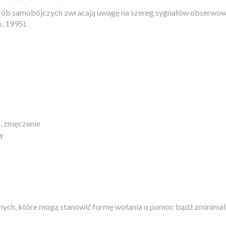
 prób samobójczych zwracają uwagę na szereg sygnałów obserwowa
, 1995).
a, zmęczenie
y
wnych, które mogą stanowić formę wołania o pomoc bądź zminimali