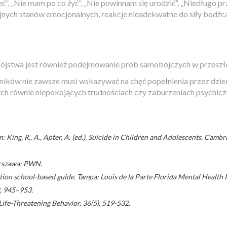
 „Nie mam po co żyć”, „Nie powinnam się urodzić”, „Niedługo pr
jnych stanów emocjonalnych, reakcje nieadekwatne do siły bodźca
ójstwa jest również podejmowanie prób samobójczych w przeszło
nników nie zawsze musi wskazywać na chęć popełnienia przez dz
h równie niepokojących trudnościach czy zaburzeniach psychiczny
: King, R,. A., Apter, A. (ed.), Suicide in Children and Adolescents. Camb
arszawa: PWN.
ntion school-based guide. Tampa: Louis de la Parte Florida Mental Health I
8, 945–953.
 Life-Threatening Behavior, 36(5), 519-532
.