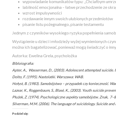
wypowiadanie komunikatów typu: „Chciałbym umrzeć”,
labilność emocjonalna – łatwe przechodzenie ze skra
wzrost impulsywności
rozdawanie innym swoich ulubionych przedmiotów
pisanie listu pożegnalnego, pisanie testamentu
Jednym z czynników wysokiego ryzyka popełnienia samob
Wystąpienie u dzieci i młodzieży wyżej wymienionych czy
można ich bagatelizować, ponieważ mogą świadczyć o innyc
Autorka: Ewelina Grela, psycholożka
Bibloiografia:
Apter, A., Wasserman, D., (2003). Adolescent attempted suicide. In
Dolto, F. (1995). Nastolatki. Warszawa: WAB.
Hołyst, B. (1983). Samobójstwo – przypadek czy konieczność. W
Lazear, K., Roggenbaum, S., Blasé, K., (2003). Youth suicide preve
Płużek, Z. (1974). Psychologiczne aspekty samobójstw. Znak, 7–
Silverman, M.M. (2006). The language of suicidology. Suicide and
Podziel się: