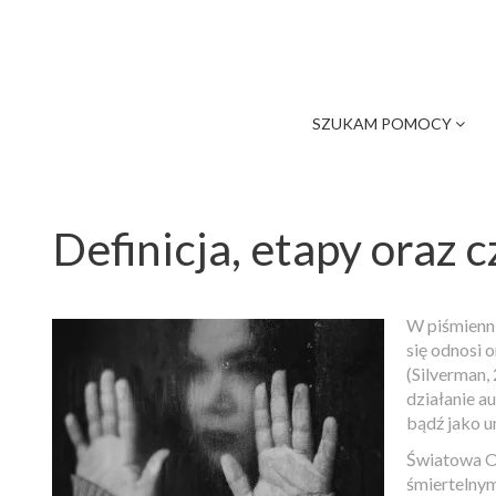
SZUKAM POMOCY
Definicja, etapy oraz
W piśmienni
się odnosi 
(Silverman,
działanie a
bądź jako u
Światowa O
śmiertelnym