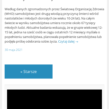
Według danych zgromadzonych przez Światową Organizację Zdrowia
(WHO) samobójstwo jest drugą wiodącą przyczyną śmierci wśród
nastolatków i młodych dorosłych (w wieku 10-24 lat). Na całym
świecie w wyniku samobójstwa umiera rocznie około 67 tysięcy
młodych ludzi. Aktualne badania wskazują, że w grupie wiekowej 12-
15 lat, jedna na sześć osób w ciągu ostatnich 12 miesięcy myślała o
popełnieniu samobójstwa, planowała popełnienie samobójstwa lub
podjęła próbę odebrania sobie życia.
Czytaj dalej
→
30 maja 2021
«
Starsze