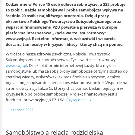
C
odziennie w Polsce 15 osób odbiera sobie życie, a 225 próbuje
to zrobić. Każde samobójstwo i próba samobójcza wpływa na
średnio 20 osób z najbliższego otoczenia. Dzięki pracy
ekspertów z Polskiego Towarzystwa Suicydologicznego oraz
wsparciu finansowemu PZU powstała pierwsza w Europie
platforma internetowa „Życie warte jest rozmowy”
www.zwjr.pl. Rzetelne informacje, wskazówki i wsparcie
dostaną tam osoby w kryzysie i bliscy, którzy chcą im pomóc.
W trosce o nasze zdrowie psychiczne, Polskie Towarzystwo
Suicydologiczne uruchomiło serwis „Życie warte jest rozmowy”
www.zwjr.pl
. Dzięki platformie internetowej każdy, kto myśli o
samobójstwie lub ma za sobą próby samobójcze otrzyma dostęp do
rzetelnej wiedzy, wskazówek jak radzić sobie z kryzysem, a także
będzie mógł napisać do specjalistów wiadomość online. Wsparcie na
stronie otrzymają także Ci, którzy chcą pomóc bliskim będącym w
kryzysie lub po próbie samobójczej. Projekt finansowany jest z
funduszu prewencyjnego PZU SA.
Czytaj dalej
→
11 czerwca 2021
Samobójstwo a relacja rodzicielska