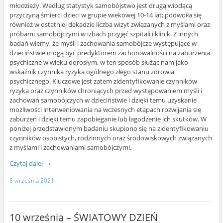
młodzieży. Według statystyk samobójstwo jest drugą wiodącą
przyczyną śmierci dzieci w grupie wiekowej 10-14 lat; podwoiła się
również w ostatniej dekadzie liczba wizyt związanych z myślami oraz
próbami samobójczymi w izbach przyjęć szpitali i klinik. Z innych
badań wiemy, że myśli i zachowania samobójcze występujące w
dzieciństwie mogą być predyktorem zachorowalności na zaburzenia
psychiczne w wieku dorosłym, w ten sposób służąc nam jako
wskaźnik czynnika ryzyka ogólnego złego stanu zdrowia
psychicznego. Kluczowe jest zatem zidentyfikowanie czynników
ryzyka oraz czynników chroniących przed występowaniem myśli i
zachowań samobójczych w dzieciństwie i dzięki temu uzyskanie
możliwości interweniowania na wczesnych etapach rozwijania się
zaburzeń i dzięki temu zapobieganie lub łagodzenie ich skutków. W
poniżej przedstawionym badaniu skupiono się na zidentyfikowaniu
czynników osobistych, rodzinnych oraz środowiskowych związanych
z myślami i zachowaniami samobójczymi.
Czytaj dalej
→
8 września 2021
10 września – ŚWIATOWY DZIEŃ