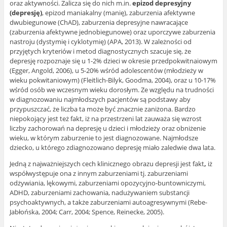
oraz aktywności. Zalicza się do nich m.in.
epizod depresyjny
(depresję)
, epizod maniakalny (manię), zaburzenia afektywne
dwubiegunowe (ChAD), zaburzenia depresyjne nawracające
(zaburzenia afektywne jednobiegunowe) oraz uporczywe zaburzenia
nastroju (dystymię i cyklotymię) (APA, 2013). W zależności od
przyjętych kryteriów i metod diagnostycznych szacuje się, że
depresję rozpoznaje się u 1-2% dzieci w okresie przedpokwitnaiowym
(Egger, Angold, 2006), u 5-20% wśród adolescentów (młodzieży w
wieku pokwitaniowym) (Fleitlich-Bilyk, Goodma, 2004), oraz u 10-17%
wśród osób we wczesnym wieku dorosłym. Ze względu na trudności
w diagnozowaniu najmłodszych pacjentów są podstawy aby
przypuszczać, że liczba ta może być znacznie zaniżona. Bardzo
niepokojący jest też fakt, iż na przestrzeni lat zauważa się wzrost
liczby zachorowań na depresję u dzieci i młodzieży oraz obniżenie
wieku, w którym zaburzenie to jest diagnozowane. Najmłodsze
dziecko, u którego zdiagnozowano depresję miało zaledwie dwa lata.
Jedną z najważniejszych cech klinicznego obrazu depresji jest fakt
,
iż
współwystępuje ona z innym zaburzeniami tj. zaburzeniami
odżywiania, lękowymi, zaburzeniami opozycyjno-buntowniczymi,
ADHD, zaburzeniami zachowania, nadużywaniem substancji
psychoaktywnych, a także zaburzeniami autoagresywnymi (Rebe-
Jabłońska, 2004; Carr, 2004; Spence, Reinecke, 2005).