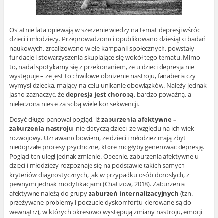
Ostatnie lata opiewają w szerzenie wiedzy na temat depresji wśród
dzieci i młodzieży. Przeprowadzono i opublikowano dziesiątki badań
naukowych, zrealizowano wiele kampanii społecznych, powstały
fundacje i stowarzyszenia skupiające się wokół tego tematu. Mimo
to, nadal spotykamy się z przekonaniem, że u dzieci depresja nie
występuje – że jest to chwilowe obniżenie nastroju, fanaberia czy
wymysł dziecka, mający na celu unikanie obowiązków. Należy jednak
jasno zaznaczyć, że
depresja jest chorobą
, bardzo poważną, a
nieleczona niesie za sobą wiele konsekwencji.
Dosyć długo panował pogląd, iż
zaburzenia afektywne –
zaburzenia nastroju
nie dotyczą dzieci, ze względu na ich wiek
rozwojowy. Uznawano bowiem, że dzieci i młodzież mają zbyt
niedojrzałe procesy psychiczne, które mogłyby generować depresję.
Pogląd ten uległ jednak zmianie. Obecnie, zaburzenia afektywne u
dzieci i młodzieży rozpoznaje się na podstawie takich samych
kryteriów diagnostycznych, jak w przypadku osób dorosłych, z
pewnymi jednak modyfikacjami (Chatizow, 2018). Zaburzenia
afektywne należą do grupy
zaburzeń internalizacyjnych
(tzn.
przeżywane problemy i poczucie dyskomfortu kierowane są do
wewnątrz), w których okresowo występują zmiany nastroju, emocji