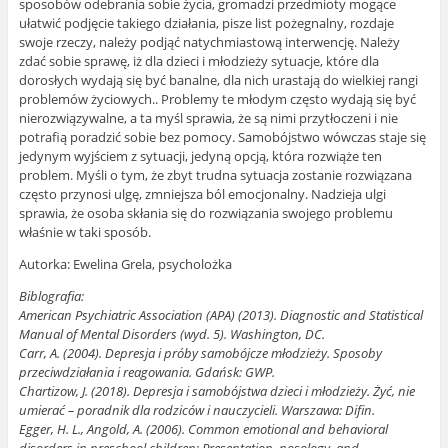
sposobów odebrania sobie życia, gromadzi przedmioty mogące
ułatwić podjęcie takiego działania, pisze list pożegnalny, rozdaje
swoje rzeczy, należy podjąć natychmiastową interwencję. Należy
zdać sobie sprawę, iż dla dzieci i młodzieży sytuacje, które dla
dorosłych wydają się być banalne, dla nich urastają do wielkiej rangi
problemów życiowych.. Problemy te młodym często wydają się być
nierozwiązywalne, a ta myśl sprawia, że są nimi przytłoczeni i nie
potrafią poradzić sobie bez pomocy. Samobójstwo wówczas staje się
jedynym wyjściem z sytuacji, jedyną opcją, która rozwiąże ten
problem. Myśli o tym, że zbyt trudna sytuacja zostanie rozwiązana
często przynosi ulgę, zmniejsza ból emocjonalny. Nadzieja ulgi
sprawia, że osoba skłania się do rozwiązania swojego problemu
właśnie w taki sposób.
Autorka: Ewelina Grela, psycholożka
Biblografia:
American Psychiatric Association (APA) (2013). Diagnostic and Statistical
Manual of Mental Disorders (wyd. 5). Washington, DC.
Carr, A. (2004). Depresja i próby samobójcze młodzieży. Sposoby
przeciwdziałania i reagowania. Gdańsk: GWP.
Chartizow, J. (2018). Depresja i samobójstwa dzieci i młodzieży. Żyć, nie
umierać – poradnik dla rodziców i nauczycieli. Warszawa: Difin.
Egger, H. L., Angold, A. (2006). Common emotional and behavioral
disorders in preschool children: Presentation, nosology, and