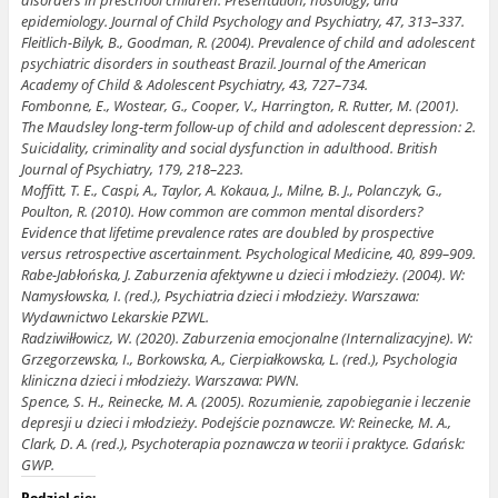
epidemiology. Journal of Child Psychology and Psychiatry, 47, 313–337.
Fleitlich-Bilyk, B., Goodman, R. (2004). Prevalence of child and adolescent
psychiatric disorders in southeast Brazil. Journal of the American
Academy of Child & Adolescent Psychiatry, 43, 727–734.
Fombonne, E., Wostear, G., Cooper, V., Harrington, R. Rutter, M. (2001).
The Maudsley long-term follow-up of child and adolescent depression: 2.
Suicidality, criminality and social dysfunction in adulthood. British
Journal of Psychiatry, 179, 218–223.
Moffitt, T. E., Caspi, A., Taylor, A. Kokaua, J., Milne, B. J., Polanczyk, G.,
Poulton, R. (2010). How common are common mental disorders?
Evidence that lifetime prevalence rates are doubled by prospective
versus retrospective ascertainment. Psychological Medicine, 40, 899–909.
Rabe-Jabłońska, J. Zaburzenia afektywne u dzieci i młodzieży. (2004). W:
Namysłowska, I. (red.), Psychiatria dzieci i młodzieży. Warszawa:
Wydawnictwo Lekarskie PZWL.
Radziwiłłowicz, W. (2020). Zaburzenia emocjonalne (Internalizacyjne). W:
Grzegorzewska, I., Borkowska, A., Cierpiałkowska, L. (red.), Psychologia
kliniczna dzieci i młodzieży. Warszawa: PWN.
Spence, S. H., Reinecke, M. A. (2005). Rozumienie, zapobieganie i leczenie
depresji u dzieci i młodzieży. Podejście poznawcze. W: Reinecke, M. A.,
Clark, D. A. (red.), Psychoterapia poznawcza w teorii i praktyce. Gdańsk:
GWP.
Podziel się: