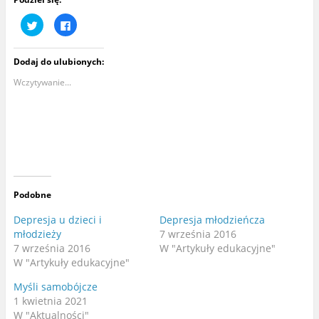
U
K
d
l
o
i
s
k
t
n
Dodaj do ulubionych:
ę
i
p
j
n
,
Wczytywanie...
i
a
j
b
n
y
a
u
T
d
w
o
i
s
t
t
t
ę
e
p
r
n
z
i
e
ć
Podobne
(
n
O
a
t
F
Depresja u dzieci i
Depresja młodzieńcza
w
a
młodzieży
7 września 2016
i
c
e
e
7 września 2016
W "Artykuły edukacyjne"
r
b
a
o
W "Artykuły edukacyjne"
s
o
i
k
Myśli samobójcze
ę
u
w
(
1 kwietnia 2021
n
O
o
t
W "Aktualności"