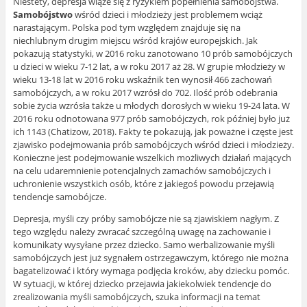
Niestety, depresja wiąże się z ryzykiem popełnienia samobójstwa.
Samobójstwo
wśród dzieci i młodzieży jest problemem wciąż
narastającym. Polska pod tym względem znajduje się na
niechlubnym drugim miejscu wśród krajów europejskich. Jak
pokazują statystyki, w 2016 roku zanotowano 10 prób samobójczych
u dzieci w wieku 7-12 lat, a w roku 2017 aż 28. W grupie młodzieży w
wieku 13-18 lat w 2016 roku wskaźnik ten wynosił 466 zachowań
samobójczych, a w roku 2017 wzrósł do 702. Ilość prób odebrania
sobie życia wzrósła także u młodych dorosłych w wieku 19-24 lata. W
2016 roku odnotowana 977 prób samobójczych, rok później było już
ich 1143 (Chatizow, 2018). Fakty te pokazują, jak poważne i częste jest
zjawisko podejmowania prób samobójczych wśród dzieci i młodzieży.
Konieczne jest podejmowanie wszelkich możliwych działań mających
na celu udaremnienie potencjalnych zamachów samobójczych i
uchronienie wszystkich osób, które z jakiegoś powodu przejawią
tendencje samobójcze.
Depresja, myśli czy próby samobójcze nie są zjawiskiem nagłym. Z
tego względu należy zwracać szczególną uwagę na zachowanie i
komunikaty wysyłane przez dziecko. Samo werbalizowanie myśli
samobójczych jest już sygnałem ostrzegawczym, którego nie można
bagatelizować i który wymaga podjęcia kroków, aby dziecku pomóc.
W sytuacji, w której dziecko przejawia jakiekolwiek tendencje do
zrealizowania myśli samobójczych, szuka informacji na temat