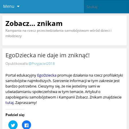
Menu
Zobacz… znikam
Kampania na rzecz przeciwdziałania samobójstwom wśród dzieci i
młodziezy
EgoDziecka nie daje im zniknąć!
Opublikował/a
@Przyjaciel2018
Portal edukacyjny
EgoDziecka
promuje działania na rzecz profilaktyki
samobójstw najmłodszych. Szerzenie informacji w tym zakresie jest
bardzo potrzebne. Cieszymy się, że nie jesteśmy sami w
uświadamianiu społeczeństwa w tym temacie. Artykuł o
zapobieganiu samobójstwom i Kampanii Zobacz. Znikam znajdziecie
tutaj
. Zapraszamy!
Podziel się:
U
K
d
l