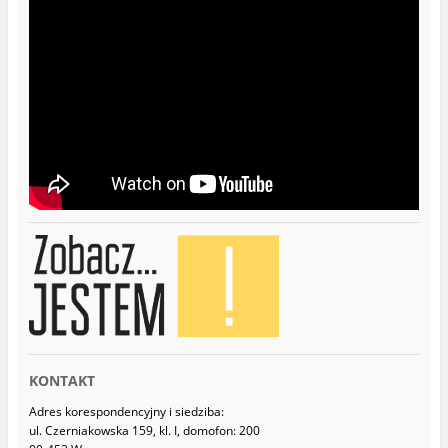
k
a
n
s
i
i
e
ę
)
w
n
o
w
y
m
o
k
n
i
e
)
KONTAKT
Adres korespondencyjny i siedziba:
ul. Czerniakowska 159, kl. I, domofon: 200