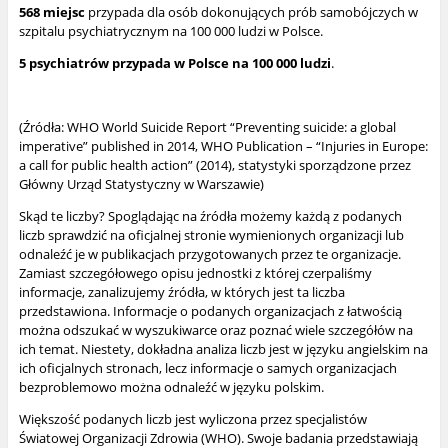
568 miejsc
przypada dla osób dokonujących prób samobójczych w
szpitalu psychiatrycznym na 100 000 ludzi w Polsce.
5 psychiatrów przypada w Polsce na 100 000 ludzi
.
(Źródła: WHO World Suicide Report “Preventing suicide: a global
imperative” published in 2014, WHO Publication – “Injuries in Europe:
a call for public health action” (2014), statystyki sporządzone przez
Główny Urząd Statystyczny w Warszawie)
Skąd te liczby? Spoglądając na źródła możemy każdą z podanych
liczb sprawdzić na oficjalnej stronie wymienionych organizacji lub
odnaleźć je w publikacjach przygotowanych przez te organizacje.
Zamiast szczegółowego opisu jednostki z której czerpaliśmy
informacje, zanalizujemy źródła, w których jest ta liczba
przedstawiona. Informacje o podanych organizacjach z łatwością
można odszukać w wyszukiwarce oraz poznać wiele szczegółów na
ich temat. Niestety, dokładna analiza liczb jest w języku angielskim na
ich oficjalnych stronach, lecz informacje o samych organizacjach
bezproblemowo można odnaleźć w języku polskim.
Większość podanych liczb jest wyliczona przez specjalistów
Światowej Organizacji Zdrowia (WHO). Swoje badania przedstawiają