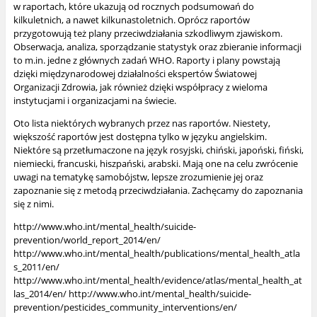
w raportach, które ukazują od rocznych podsumowań do
kilkuletnich, a nawet kilkunastoletnich. Oprócz raportów
przygotowują też plany przeciwdziałania szkodliwym zjawiskom.
Obserwacja, analiza, sporządzanie statystyk oraz zbieranie informacji
to m.in. jedne z głównych zadań WHO. Raporty i plany powstają
dzięki międzynarodowej działalności ekspertów Światowej
Organizacji Zdrowia, jak również dzięki współpracy z wieloma
instytucjami i organizacjami na świecie.
Oto lista niektórych wybranych przez nas raportów. Niestety,
większość raportów jest dostępna tylko w języku angielskim.
Niektóre są przetłumaczone na język rosyjski, chiński, japoński, fiński,
niemiecki, francuski, hiszpański, arabski. Mają one na celu zwrócenie
uwagi na tematykę samobójstw, lepsze zrozumienie jej oraz
zapoznanie się z metodą przeciwdziałania. Zachęcamy do zapoznania
się z nimi.
http://www.who.int/mental_health/suicide-
prevention/world_report_2014/en/
http://www.who.int/mental_health/publications/mental_health_atla
s_2011/en/
http://www.who.int/mental_health/evidence/atlas/mental_health_at
las_2014/en/
http://www.who.int/mental_health/suicide-
prevention/pesticides_community_interventions/en/