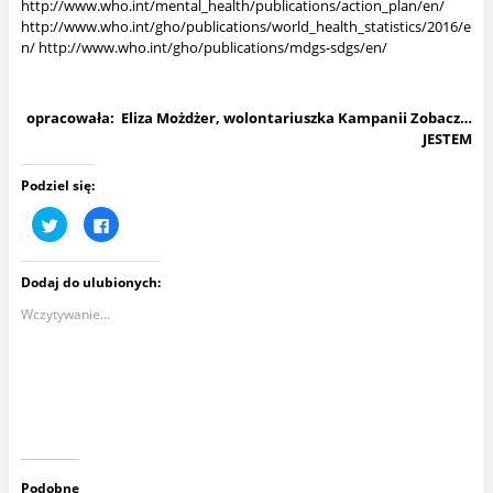
http://www.who.int/mental_health/publications/action_plan/en/
http://www.who.int/gho/publications/world_health_statistics/2016/e
n/
http://www.who.int/gho/publications/mdgs-sdgs/en/
opracowała: Eliza Możdżer, wolontariuszka Kampanii Zobacz…
JESTEM
Podziel się:
U
K
d
l
o
i
s
k
t
n
Dodaj do ulubionych:
ę
i
p
j
n
,
Wczytywanie...
i
a
j
b
n
y
a
u
T
d
w
o
i
s
t
t
t
ę
e
p
r
n
z
i
e
ć
Podobne