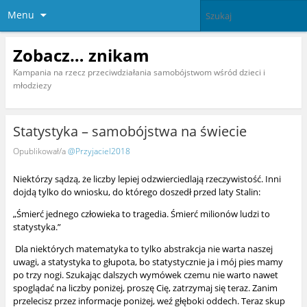
Menu
Zobacz… znikam
Kampania na rzecz przeciwdziałania samobójstwom wśród dzieci i
młodziezy
Statystyka – samobójstwa na świecie
Opublikował/a
@Przyjaciel2018
Niektórzy sądzą, że liczby lepiej odzwierciedlają rzeczywistość. Inni
dojdą tylko do wniosku, do którego doszedł przed laty Stalin:
„Śmierć jednego człowieka to tragedia. Śmierć milionów ludzi to
statystyka.”
Dla niektórych matematyka to tylko abstrakcja nie warta naszej
uwagi, a statystyka to głupota, bo statystycznie ja i mój pies mamy
po trzy nogi. Szukając dalszych wymówek czemu nie warto nawet
spoglądać na liczby poniżej, proszę Cię, zatrzymaj się teraz. Zanim
przelecisz przez informacje poniżej, weź głęboki oddech. Teraz skup