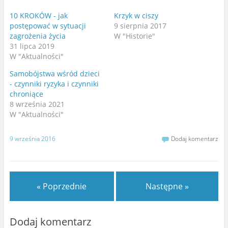
(
n
O
a
t
F
10 KROKÓW - jak
Krzyk w ciszy
w
a
postępować w sytuacji
9 sierpnia 2017
i
c
e
e
zagrożenia życia
W "Historie"
r
b
a
o
31 lipca 2019
s
o
W "Aktualności"
i
k
ę
u
w
(
Samobójstwa wśród dzieci
n
O
o
t
- czynniki ryzyka i czynniki
w
w
chroniące
y
i
m
e
8 września 2021
o
r
k
a
W "Aktualności"
n
s
i
i
e
ę
)
w
9 września 2016
Dodaj komentarz
n
o
w
y
m
o
k
« Poprzednie
Następne »
n
i
e
)
Dodaj komentarz