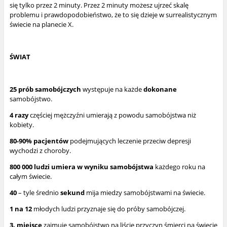
się tylko przez 2 minuty. Przez 2 minuty możesz ujrzeć skalę
problemu i prawdopodobieństwo, że to się dzieje w surrealistycznym
świecie na planecie X.
ŚWIAT
25 prób samobójczych
występuje na każde
dokonane
samobójstwo.
4 razy
częściej mężczyźni umierają z powodu samobójstwa niż
kobiety.
80-90% pacjentów
podejmujących leczenie przeciw depresji
wychodzi z choroby.
800 000 ludzi umiera w wyniku samobójstwa
każdego roku na
całym świecie.
40
– tyle średnio
sekund
mija miedzy samobójstwami na świecie.
1 na 12
młodych ludzi przyznaje się do próby samobójczej.
3. miejsce
zajmuje samobójstwo na liście przyczyn śmierci na świecie