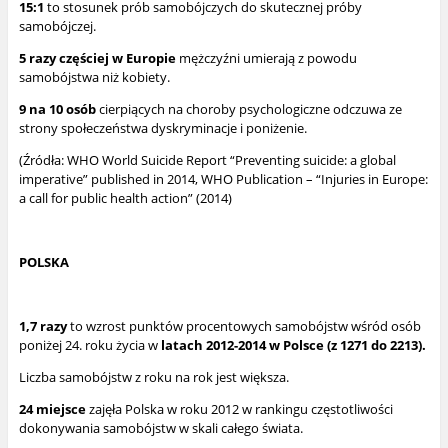
15:1
to stosunek prób samobójczych do skutecznej próby
samobójczej.
5 razy częściej w Europie
mężczyźni umierają z powodu
samobójstwa niż kobiety.
9 na 10 osób
cierpiących na choroby psychologiczne odczuwa ze
strony społeczeństwa dyskryminacje i poniżenie.
(Źródła: WHO World Suicide Report “Preventing suicide: a global
imperative” published in 2014, WHO Publication – “Injuries in Europe:
a call for public health action” (2014)
POLSKA
1,7 razy
to wzrost punktów procentowych samobójstw wśród osób
poniżej 24. roku życia w
latach 2012-2014 w Polsce (z 1271 do 2213).
Liczba samobójstw z roku na rok jest większa.
24 miejsce
zajęła Polska w roku 2012 w rankingu częstotliwości
dokonywania samobójstw w skali całego świata.