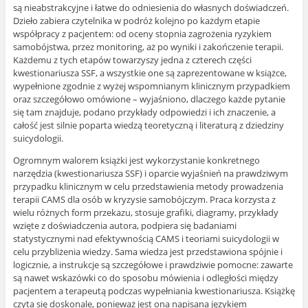
są nieabstrakcyjne i łatwe do odniesienia do własnych doświadczeń.
Dzieło zabiera czytelnika w podróż kolejno po każdym etapie
współpracy z pacjentem: od oceny stopnia zagrożenia ryzykiem
samobójstwa, przez monitoring, aż po wyniki i zakończenie terapii.
Każdemu z tych etapów towarzyszy jedna z czterech części
kwestionariusza SSF, a wszystkie one są zaprezentowane w książce,
wypełnione zgodnie z wyżej wspomnianym klinicznym przypadkiem
oraz szczegółowo omówione – wyjaśniono, dlaczego każde pytanie
się tam znajduje, podano przykłady odpowiedzi i ich znaczenie, a
całość jest silnie poparta wiedzą teoretyczną i literaturą z dziedziny
suicydologii.
Ogromnym walorem książki jest wykorzystanie konkretnego
narzędzia (kwestionariusza SSF) i oparcie wyjaśnień na prawdziwym
przypadku klinicznym w celu przedstawienia metody prowadzenia
terapii CAMS dla osób w kryzysie samobójczym. Praca korzysta z
wielu różnych form przekazu, stosuje grafiki, diagramy, przykłady
wzięte z doświadczenia autora, podpiera się badaniami
statystycznymi nad efektywnością CAMS i teoriami suicydologii w
celu przybliżenia wiedzy. Sama wiedza jest przedstawiona spójnie i
logicznie, a instrukcje są szczegółowe i prawdziwie pomocne: zawarte
są nawet wskazówki co do sposobu mówienia i odległości między
pacjentem a terapeutą podczas wypełniania kwestionariusza. Książkę
czyta się doskonale, ponieważ jest ona napisana językiem