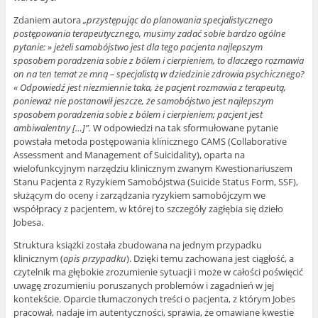
Zdaniem autora
„przystępując do planowania specjalistycznego
postępowania terapeutycznego, musimy zadać sobie bardzo ogólne
pytanie:
»
jeżeli samobójstwo jest dla tego pacjenta najlepszym
sposobem poradzenia sobie z bólem i cierpieniem, to dlaczego rozmawia
on na ten temat ze mną – specjalistą w dziedzinie zdrowia psychicznego?
«
Odpowiedź jest niezmiennie taka, że pacjent rozmawia z terapeutą,
ponieważ nie postanowił jeszcze, że samobójstwo jest najlepszym
sposobem poradzenia sobie z bólem i cierpieniem; pacjent jest
ambiwalentny […]”.
W odpowiedzi na tak sformułowane pytanie
powstała metoda postępowania klinicznego CAMS (Collaborative
Assessment and Management of Suicidality), oparta na
wielofunkcyjnym narzędziu klinicznym zwanym Kwestionariuszem
Stanu Pacjenta z Ryzykiem Samobójstwa (Suicide Status Form, SSF),
służącym do oceny i zarządzania ryzykiem samobójczym we
współpracy z pacjentem, w której to szczegóły zagłębia się dzieło
Jobesa.
Struktura książki została zbudowana na jednym przypadku
klinicznym (
opis przypadku
). Dzięki temu zachowana jest ciągłość, a
czytelnik ma głębokie zrozumienie sytuacji i może w całości poświęcić
uwagę zrozumieniu poruszanych problemów i zagadnień w jej
kontekście. Oparcie tłumaczonych treści o pacjenta, z którym Jobes
pracował, nadaje im autentyczności, sprawia, że omawiane kwestie