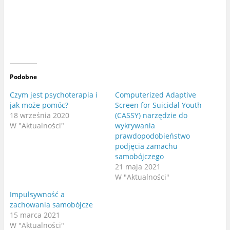
i
a
j
b
n
y
a
u
T
d
w
o
i
s
t
t
t
ę
e
p
r
n
z
i
e
ć
Podobne
(
n
O
a
t
F
Czym jest psychoterapia i
Computerized Adaptive
w
a
jak może pomóc?
Screen for Suicidal Youth
i
c
e
e
18 września 2020
(CASSY) narzędzie do
r
b
a
o
W "Aktualności"
wykrywania
s
o
prawdopodobieństwo
i
k
ę
u
podjęcia zamachu
w
(
n
O
samobójczego
o
t
21 maja 2021
w
w
y
i
W "Aktualności"
m
e
o
r
k
a
Impulsywność a
n
s
zachowania samobójcze
i
i
e
ę
15 marca 2021
)
w
n
W "Aktualności"
o