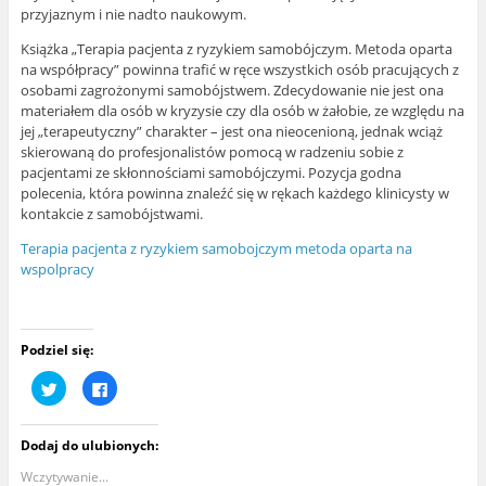
przyjaznym i nie nadto naukowym.
Książka „Terapia pacjenta z ryzykiem samobójczym. Metoda oparta
na współpracy” powinna trafić w ręce wszystkich osób pracujących z
osobami zagrożonymi samobójstwem. Zdecydowanie nie jest ona
materiałem dla osób w kryzysie czy dla osób w żałobie, ze względu na
jej „terapeutyczny” charakter – jest ona nieocenioną, jednak wciąż
skierowaną do profesjonalistów pomocą w radzeniu sobie z
pacjentami ze skłonnościami samobójczymi. Pozycja godna
polecenia, która powinna znaleźć się w rękach każdego klinicysty w
kontakcie z samobójstwami.
Terapia pacjenta z ryzykiem samobojczym metoda oparta na
wspolpracy
Podziel się:
U
K
d
l
o
i
s
k
t
n
Dodaj do ulubionych:
ę
i
p
j
n
,
Wczytywanie...