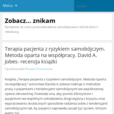
Menu
Zobacz… znikam
Kampania na rzecz przeciwdziałania samobójstwom wśród dzieci i
młodziezy
Terapia pacjenta z ryzykiem samobójczym.
Metoda oparta na współpracy. David A.
Jobes- recenzja książki
Opublikował/a
Renata Chronowska
Książka „Terapia pacjenta z ryzykiem samobójczym. Metoda oparta
na współpracy” autorstwa Davida A. Jobesa traktuje o metodzie
pracy z pacjentami z tendencjami samobójczymi we współczesnej
opiece zdrowotnej. Powstała ona, aby pomóc klinicystom i
pacjentom we wspólnym odnalezieniu drogi wyjścia z kryzysu oraz
wypracowaniu skutecznych sposobów radzenia sobie z tendencjami
samobójczymi tak, by pacjenci naprawdę zaczęli żyć życiem, którym
warto żyć.