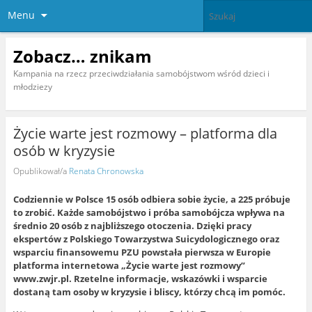
Menu
Zobacz… znikam
Kampania na rzecz przeciwdziałania samobójstwom wśród dzieci i
młodziezy
Życie warte jest rozmowy – platforma dla
osób w kryzysie
Opublikował/a
Renata Chronowska
C
odziennie w Polsce 15 osób odbiera sobie życie, a 225 próbuje
to zrobić. Każde samobójstwo i próba samobójcza wpływa na
średnio 20 osób z najbliższego otoczenia. Dzięki pracy
ekspertów z Polskiego Towarzystwa Suicydologicznego oraz
wsparciu finansowemu PZU powstała pierwsza w Europie
platforma internetowa „Życie warte jest rozmowy”
www.zwjr.pl. Rzetelne informacje, wskazówki i wsparcie
dostaną tam osoby w kryzysie i bliscy, którzy chcą im pomóc.