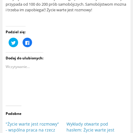
przypada od 100 do 200 prób samobójczych. Samobójstwom można
i trzeba im zapobiegać! Życie warte jest rozmowy!
Podziel się:
U
K
d
l
o
i
s
k
t
n
Dodaj do ulubionych:
ę
i
p
j
n
,
Wczytywanie...
i
a
j
b
n
y
a
u
T
d
w
o
i
s
t
t
t
ę
e
p
r
n
z
i
e
ć
Podobne
(
n
O
a
t
F
"Życie warte jest rozmowy"
Wykłady otwarte pod
w
a
- wspólna praca na rzecz
hasłem: Życie warte jest
i
c