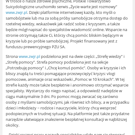
W trosce o nasze zdrowie psychiczne, Polskie Towarzystwo
Suicydologiczne uruchomiło serwis „Życie warte jest rozmowy”
www.zwjr.pl
. Dzięki platformie internetowej każdy, kto myśli o
samobójstwie lub ma za sobą próby samobójcze otrzyma dostęp do
rzetelnej wiedzy, wskazówek jak radzić sobie z kryzysem, a także
będzie mógł napisać do specjalistów wiadomość online. Wsparcie na
stronie otrzymają także Ci, którzy chcą pomóc bliskim będącym w
kryzysie lub po próbie samobójczej. Projekt finansowany jest z
funduszu prewencyjnego PZU SA.
Strona
www.zwjr.pl
podzielona jest na dwie części: „Strefę wiedzy” i
„Strefę pomocy”. Strefa pomocy podzielona jest na sekcje
„Potrzebuję pomocy” i „Chcę komuś pomóc”. Osoby w kryzysie i ich
bliscy znajdą tu treści pomagające przezwyciężyć kryzys: vlogi
pomocowe, animacje oraz wskazówki „Pomoc w 10 krokach”. W tej
strefie każdy może także bezpłatnie i anonimowo otrzymać wsparcie
specjalisty. Wystarczy do niego napisać, a odpowiedź nadejdzie w
ciągu maksymalnie 3 dni. Po pomoc mogą zwracać się zarówno
osoby z myślami samobójczymi, jak również ich bliscy, a w przypadku
dzieci i młodzieży − rodzice i nauczyciele, którzy chcą wesprzeć
podopiecznych w trudnej sytuacji. Na platformie jest także przydatne
narzędzie ułatwiające znalezienie bezpłatnej konsultacji w najbliższej
okolicy.
– Dzięki rocznej pracy naszych specjalistów udało nam się stworzyć