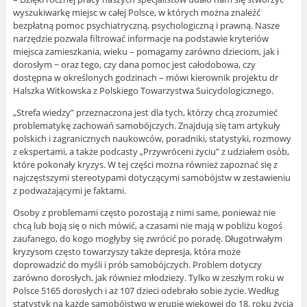
wyszukiwarkę miejsc w całej Polsce, w których można znaleźć
bezpłatną pomoc psychiatryczną, psychologiczną i prawną. Nasze
narzędzie pozwala filtrować informacje na podstawie kryteriów
miejsca zamieszkania, wieku – pomagamy zarówno dzieciom, jak i
dorosłym − oraz tego, czy dana pomoc jest całodobowa, czy
dostępna w określonych godzinach – mówi kierownik projektu dr
Halszka Witkowska z Polskiego Towarzystwa Suicydologicznego.
„Strefa wiedzy” przeznaczona jest dla tych, którzy chcą zrozumieć
problematykę zachowań samobójczych. Znajdują się tam artykuły
polskich i zagranicznych naukowców, poradniki, statystyki, rozmowy
z ekspertami, a także podcasty „Przywróceni życiu” z udziałem osób,
które pokonały kryzys. W tej części można również zapoznać się z
najczęstszymi stereotypami dotyczącymi samobójstw w zestawieniu
z podważającymi je faktami.
Osoby z problemami często pozostają z nimi same, ponieważ nie
chcą lub boją się o nich mówić, a czasami nie mają w pobliżu kogoś
zaufanego, do kogo mogłyby się zwrócić po poradę. Długotrwałym
kryzysom często towarzyszy także depresja, która może
doprowadzić do myśli i prób samobójczych. Problem dotyczy
zarówno dorosłych, jak również młodzieży. Tylko w zeszłym roku w
Polsce 5165 dorosłych i aż 107 dzieci odebrało sobie życie. Według
statystyk na każde samobójstwo w grupie wiekowej do 18. roku życia