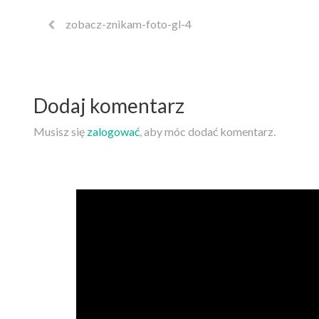
zobacz-znikam-foto-gl-4
Dodaj komentarz
Musisz się
zalogować
, aby móc dodać komentarz.