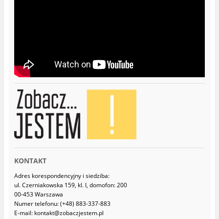
n
o
w
y
m
o
k
n
i
e
)
KONTAKT
Adres korespondencyjny i siedziba:
ul. Czerniakowska 159, kl. I, domofon: 200
00-453 Warszawa
Numer telefonu: (+48) 883-337-883
E-mail: kontakt@zobaczjestem.pl