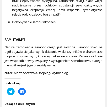
brak ciepła, twarda dyscyplina, zaburzenia relacji, słabe więzi,
nadużywanie przez rodziców substancji psychoaktywnych,
negatywna ekspresja emocji, brak wsparcia, symbiotyczna
relacja rodzic-dziecko bez empatii)
Dokonywanie samouszkodzeń.
PAMIĘTAJMY!
Natura zachowania samobójczego jest złożona. Samobójstwo na
ogół pojawia się jako wynik działania wielu czynników o charakterze
biopsychospołecznym, które są rozłożone w czasie! Żaden z nich nie
jest w sposób pewny związany z wystąpieniem samobójstwa, dlatego
niemożliwe jest jego przewidywanie.
autor: Marta Soczewka, socjolog, kryminolog
Podziel się:
U
K
d
l
o
i
s
k
t
n
Dodaj do ulubionych:
ę
i