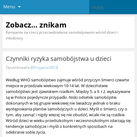
Menu
Zobacz… znikam
Kampania na rzecz przeciwdziałania samobójstwom wśród dzieci i
młodziezy
Czynniki ryzyka samobójstwa u dzieci
Opublikował/a
@Przyjaciel2018
Według WHO samobójstwo zajmuje wśród przyczyn śmierci czwarte
miejsce w przedziale wiekowym 10-14 lat. W dzieciństwie
samobójstwo jest zjawiskiem rzadkim. Między 5. a 9. r.ż. wykazywane
są w Polsce pojedyncze przypadki. Niski odsetek samobójstw
dokonanych w tej grupie wiekowej nie świadczy jednak o braku
występowania planów samobójczych u dzieci. Myśli o śmierci, czy o
tym, aby zasnąć i nigdy więcej się nie obudzić, wcale nie są rzadkie.
Wśród dzieci w wieku przedszkolnym i wczesnoszkolnym zdarzają się
tendencje samobójcze i myśli o konkretnych sposobach na
odebranie sobie życia.