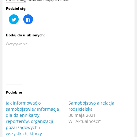
Podziel się:
U
K
d
l
o
i
s
k
t
n
Dodaj do ulubionych:
ę
i
p
j
n
,
Wczytywanie...
i
a
j
b
n
y
a
u
T
d
w
o
i
s
t
t
t
ę
e
p
r
n
z
i
e
ć
Podobne
(
n
O
a
t
F
Jak informować o
Samobójstwo a relacja
w
a
samobójstwie? Informacja
rodzicielska
i
c
e
e
dla dziennikarzy,
30 maja 2021
r
b
a
o
reporterów, organizacji
W "Aktualności"
s
o
pozarządowych i
i
k
ę
u
wszystkich, którzy
w
(