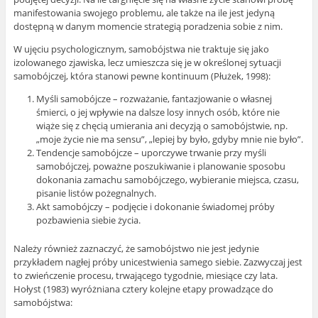
manifestowania swojego problemu, ale także na ile jest jedyną
dostępną w danym momencie strategią poradzenia sobie z nim.
W ujęciu psychologicznym, samobójstwa nie traktuje się jako
izolowanego zjawiska, lecz umieszcza się je w określonej sytuacji
samobójczej, która stanowi pewne kontinuum (Płużek, 1998):
Myśli samobójcze – rozważanie, fantazjowanie o własnej
śmierci, o jej wpływie na dalsze losy innych osób, które nie
wiąże się z chęcią umierania ani decyzją o samobójstwie, np.
„moje życie nie ma sensu”, „lepiej by było, gdyby mnie nie było”.
Tendencje samobójcze – uporczywe trwanie przy myśli
samobójczej, poważne poszukiwanie i planowanie sposobu
dokonania zamachu samobójczego, wybieranie miejsca, czasu,
pisanie listów pożegnalnych.
Akt samobójczy – podjęcie i dokonanie świadomej próby
pozbawienia siebie życia.
Należy również zaznaczyć, że samobójstwo nie jest jedynie
przykładem nagłej próby unicestwienia samego siebie. Zazwyczaj jest
to zwieńczenie procesu, trwającego tygodnie, miesiące czy lata.
Hołyst (1983) wyróżniana cztery kolejne etapy prowadzące do
samobójstwa: