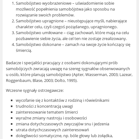
Samobójstwo wyobrażeniowe – uświadomienie sobie
możliwość popełnienia samobójstwa jako sposobu na
rozwiązanie swoich problemów.
Samobójstwo upragnione – nieustępujące myśli, nabierające
charakter celu, czyli czegoś pożądanego, upragnionego.
Samobójstwo umiłowane – ciąg zachowań, które mają na celu
pozbawienie siebie życia, ale cel ten nie zostaje zrealizowany.
Samobójstwo dokonane – zamach na swoje życie kończący się
śmiercią.
Badacze i specjaliści pracujący z osobami dokonującymi prób
samobójczych zwracają uwagę na szereg sygnałów obserwowanych
u osób, które planują samobójstwo (Apter, Wasserman, 2003; Lazear,
Roggenbaum, Blase, 2003; Dolto, 1995).
Wczesne sygnały ostrzegawcze:
wycofanie się z kontaktów z rodziną i rówieśnikami
trudności z koncentracją uwagi
zainteresowanie tematem śmierci
wyraźne zmiany nastroju i osobowości
zmiana dotychczasowych zwyczajów snu i jedzenia
utrata dotychczasowych zainteresowań
dolegliwości somatyczne, np. bóle głowy lub żołądka,