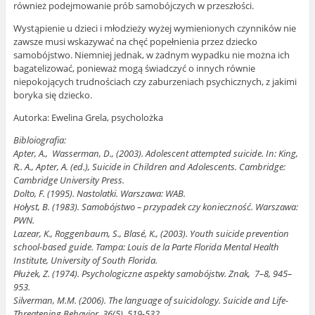
również podejmowanie prób samobójczych w przeszłości.
Wystąpienie u dzieci i młodzieży wyżej wymienionych czynników nie
zawsze musi wskazywać na chęć popełnienia przez dziecko
samobójstwo. Niemniej jednak, w żadnym wypadku nie można ich
bagatelizować, ponieważ mogą świadczyć o innych równie
niepokojących trudnościach czy zaburzeniach psychicznych, z jakimi
boryka się dziecko.
Autorka: Ewelina Grela, psycholożka
Bibloiografia:
Apter, A., Wasserman, D., (2003). Adolescent attempted suicide. In: King,
R,. A., Apter, A. (ed.), Suicide in Children and Adolescents. Cambridge:
Cambridge University Press.
Dolto, F. (1995). Nastolatki. Warszawa: WAB.
Hołyst, B. (1983). Samobójstwo – przypadek czy konieczność. Warszawa:
PWN.
Lazear, K., Roggenbaum, S., Blasé, K., (2003). Youth suicide prevention
school-based guide. Tampa: Louis de la Parte Florida Mental Health
Institute, University of South Florida.
Płużek, Z. (1974). Psychologiczne aspekty samobójstw. Znak, 7–8, 945–
953.
Silverman, M.M. (2006). The language of suicidology. Suicide and Life-
Threatening Behavior, 36(5), 519-532
.