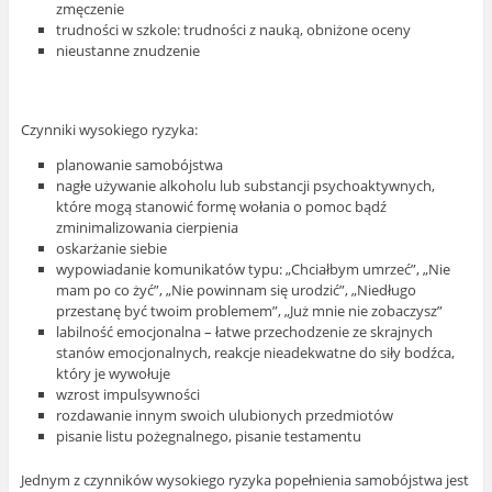
zmęczenie
trudności w szkole: trudności z nauką, obniżone oceny
nieustanne znudzenie
Czynniki wysokiego ryzyka:
planowanie samobójstwa
nagłe używanie alkoholu lub substancji psychoaktywnych,
które mogą stanowić formę wołania o pomoc bądź
zminimalizowania cierpienia
oskarżanie siebie
wypowiadanie komunikatów typu: „Chciałbym umrzeć”, „Nie
mam po co żyć”, „Nie powinnam się urodzić”, „Niedługo
przestanę być twoim problemem”, „Już mnie nie zobaczysz”
labilność emocjonalna – łatwe przechodzenie ze skrajnych
stanów emocjonalnych, reakcje nieadekwatne do siły bodźca,
który je wywołuje
wzrost impulsywności
rozdawanie innym swoich ulubionych przedmiotów
pisanie listu pożegnalnego, pisanie testamentu
Jednym z czynników wysokiego ryzyka popełnienia samobójstwa jest