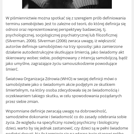
W piśmiennictwie można spotkać się z szeregiem prób definiowania
terminu
samobójstwo
. Jest to zależne od teorii, do której definicja się
odnosi oraz reprezentowanej perspektywy badawczej, tj.
psychologicznej, socjologicznej psychiatrycznej lub filozoficznej
(Silverman, 2006). Silverman (2006) zwraca uwagę, iż większość
autorów definiuje samobójstwo na trzy sposoby: jako zamierzone
działanie autodestrukcyjne skutkujące śmiercią, jako świadomy akt
skierowany wobec siebie, podejmowany z intencją samobójczą, bądź
jako umyślne, zagrażające życiu samouszkodzenie powodujące
śmierć.
Światowa Organizacja Zdrowia (WHO) w swojej definicji mówi o
samobójstwie jako o świadomym akcie podjętym ze skutkiem
śmiertelnym, na który osoba zdecydowała się ze świadomością i
oczekiwaniem takiego skutku, w celu spowodowania pożądanych
przez siebie zmian.
Wspomniane definicje zwracają uwagę na dobrowolność,
samodzielne dokonanie i świadomość co do zasady odebrania sobie
życia. Ze względu na specyficzny rozwój psychiczny i biologiczny
dzieci, warto by się jednak zastanowić, czy dzieci są w pełni świadome
podjętej decyzji. Na ile targnięcie się na własne życie stanowi próbę