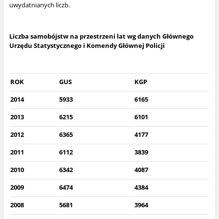
uwydatnianych liczb.
Liczba samobójstw na przestrzeni lat wg danych Głównego
Urzędu Statystycznego i Komendy Głównej Policji
ROK
GUS
KGP
2014
5933
6165
2013
6215
6101
2012
6365
4177
2011
6112
3839
2010
6342
4087
2009
6474
4384
2008
5681
3964