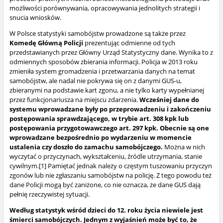
możliwości porównywania, opracowywania jednolitych strategii i
snucia wniosków.
W Polsce statystyki samobójstw prowadzone są także przez
Komedę Główną Policji
prezentując odmienne od tych
przedstawianych przez Główny Urząd Statystyczny dane. Wynika to z
odmiennych sposobów zbierania informacji. Policja w 2013 roku
zmieniła system gromadzenia i przetwarzania danych na temat
samobójstw, ale nadal nie pokrywa się on z danymi GUS-u,
zbieranymi na podstawie kart zgonu, a nie tylko karty wypełnianej
przez funkcjonariusza na miejscu zdarzenia.
Wcześniej dane do
systemu wprowadzane były po przeprowadzeniu i zakończeniu
postępowania sprawdzającego, w trybie art. 308 kpk lub
postępowania przygotowawczego art. 297 kpk. Obecnie są one
wprowadzane bezpośrednio po wydarzeniu w momencie
ustalenia czy doszło do zamachu samobójczego.
Można w nich
wyczytać o przyczynach, wykształceniu, źródle utrzymania, stanie
cywilnym.
[1]
Pamiętać jednak należy o częstym tuszowaniu przyczyn
zgonów lub nie zgłaszaniu samobójstw na policję. Z tego powodu też
dane Policji mogą być zaniżone, co nie oznacza, że dane GUS dają
pełnię rzeczywistej sytuacji.
Według statystyk wśród dzieci do 12. roku życia niewiele jest
śmierci samobójczych. Jednym
z wyjaśnień może być to, że