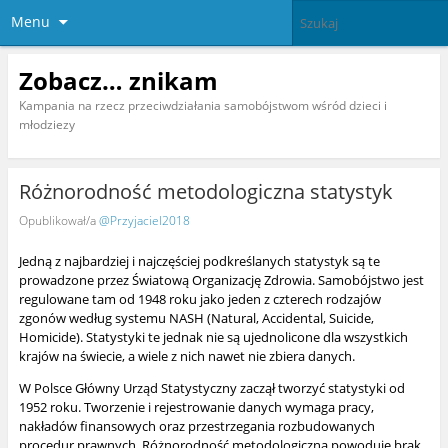
Menu
Zobacz… znikam
Kampania na rzecz przeciwdziałania samobójstwom wśród dzieci i
młodziezy
Różnorodność metodologiczna statystyk
Opublikował/a
@Przyjaciel2018
Jedną z najbardziej i najczęściej podkreślanych statystyk są te
prowadzone przez Światową Organizację Zdrowia. Samobójstwo jest
regulowane tam od 1948 roku jako jeden z czterech rodzajów
zgonów według systemu NASH (Natural, Accidental, Suicide,
Homicide). Statystyki te jednak nie są ujednolicone dla wszystkich
krajów na świecie, a wiele z nich nawet nie zbiera danych.
W Polsce Główny Urząd Statystyczny zaczął tworzyć statystyki od
1952 roku. Tworzenie i rejestrowanie danych wymaga pracy,
nakładów finansowych oraz przestrzegania rozbudowanych
procedur prawnych. Różnorodność metodologiczna powoduje brak