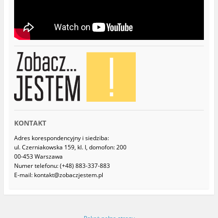
k
n
i
e
)
KONTAKT
Adres korespondencyjny i siedziba:
ul. Czerniakowska 159, kl. I, domofon: 200
00-453 Warszawa
Numer telefonu: (+48) 883-337-883
E-mail: kontakt@zobaczjestem.pl