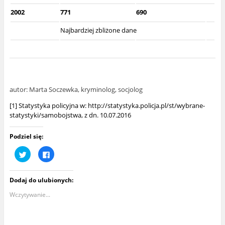
2002
771
690
Najbardziej zbliżone dane
autor: Marta Soczewka, kryminolog, socjolog
[1]
Statystyka policyjna w:
http://statystyka.policja.pl/st/wybrane-
statystyki/samobojstwa
, z dn. 10.07.2016
Podziel się:
U
K
d
l
o
i
s
k
t
n
Dodaj do ulubionych:
ę
i
p
j
n
,
Wczytywanie...
i
a
j
b
n
y
a
u
T
d