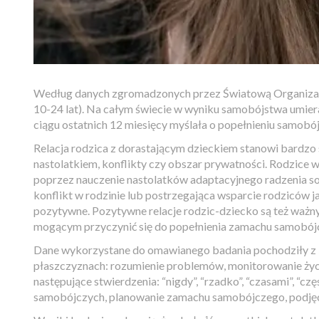
Według danych zgromadzonych przez Światową Organizacj
10-24 lat). Na całym świecie w wyniku samobójstwa umiera 
ciągu ostatnich 12 miesięcy myślała o popełnieniu samobó
Relacja rodzica z dorastającym dzieckiem stanowi bardz
nastolatkiem, konflikty czy obszar prywatności. Rodzice w
poprzez nauczenie nastolatków adaptacyjnego radzenia so
konflikt w rodzinie lub postrzegająca wsparcie rodziców j
pozytywne. Pozytywne relacje rodzic-dziecko są też waż
mogącym przyczynić się do popełnienia zamachu samobój
Dane wykorzystane do omawianego badania pochodziły z 52 
płaszczyznach: rozumienie problemów, monitorowanie życ
następujące stwierdzenia: “nigdy”, “rzadko”, “czasami”, “
samobójczych, planowanie zamachu samobójczego, podjęci