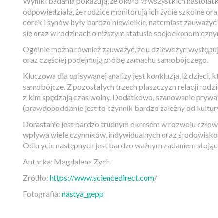
Wyniki badania pokazują, że około ⅓ wszystkich nastolatk
odpowiedziała, że rodzice monitorują ich życie szkolne o
córek i synów były bardzo niewielkie, natomiast zauważyć 
się oraz w rodzinach o niższym statusie socjoekonomiczn
Ogólnie można również zauważyć, że u dziewczyn występuje
oraz częściej podejmują próbę zamachu samobójczego.
Kluczowa dla opisywanej analizy jest konkluzja, iż dzieci
samobójcze. Z pozostałych trzech płaszczyzn relacji rodzi
z kim spędzają czas wolny. Dodatkowo, szanowanie prywatn
(prawdopodobnie jest to czynnik bardzo zależny od kultury
Dorastanie jest bardzo trudnym okresem w rozwoju człowi
wpływa wiele czynników, indywidualnych oraz środowiskow
Odkrycie następnych jest bardzo ważnym zadaniem stojąc
Autorka: Magdalena Zych
Zródło:
https://www.sciencedirect.com
/
Fotografia:
nastya_gepp