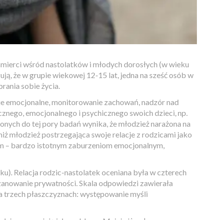
ierci wśród nastolatków i młodych dorosłych (w wieku
ją, że w grupie wiekowej 12-15 lat, jedna na sześć osób w
rania sobie życia.
ie emocjonalne, monitorowanie zachowań, nadzór nad
cznego, emocjonalnego i psychicznego swoich dzieci, np.
nych do tej pory badań wynika, że młodzież narażona na
niż młodzież postrzegająca swoje relacje z rodzicami jako
ym – bardzo istotnym zaburzeniom emocjonalnym,
u). Relacja rodzic-nastolatek oceniana była w czterech
zanowanie prywatności. Skala odpowiedzi zawierała
 na trzech płaszczyznach: występowanie myśli