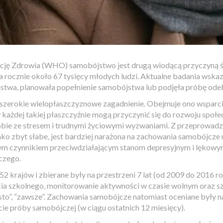
ę Zdrowia (WHO) samobójstwo jest drugą wiodącą przyczyną śm
rocznie około 67 tysięcy młodych ludzi. Aktualne badania wskazu
jstwa, planowała popełnienie samobójstwa lub podjęła próbę odeb
o szerokie wielopłaszczyznowe zagadnienie. Obejmuje ono wsparc
 każdej takiej płaszczyźnie mogą przyczynić się do rozwoju społe
bie ze stresem i trudnymi życiowymi wyzwaniami. Z przeprowadzo
ako zbyt słabe, jest bardziej narażona na zachowania samobójcze 
nym czynnikiem przeciwdziałającym stanom depresyjnym i lękow
czego.
krajów i zbierane były na przestrzeni 7 lat (od 2009 do 2016 rok
ia szkolnego, monitorowanie aktywności w czasie wolnym oraz s
często”, “zawsze”. Zachowania samobójcze natomiast oceniane były
e próby samobójczej (w ciągu ostatnich 12 miesięcy).