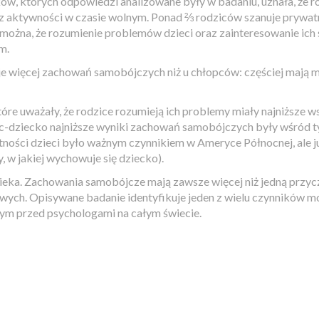
ów, których odpowiedzi analizowane były w badaniu, uznała, że r
raz aktywności w czasie wolnym. Ponad ⅔ rodziców szanuje prywat
można, że rozumienie problemów dzieci oraz zainteresowanie ich s
ym.
 więcej zachowań samobójczych niż u chłopców: częściej mają myś
, które uważały, że rodzice rozumieją ich problemy miały najniższ
c-dziecko najniższe wyniki zachowań samobójczych były wśród tych 
ości dzieci było ważnym czynnikiem w Ameryce Północnej, ale już
, w jakiej wychowuje się dziecko).
eka. Zachowania samobójcze mają zawsze więcej niż jedną przycz
ych. Opisywane badanie identyfikuje jeden z wielu czynników mo
ym przed psychologami na całym świecie.