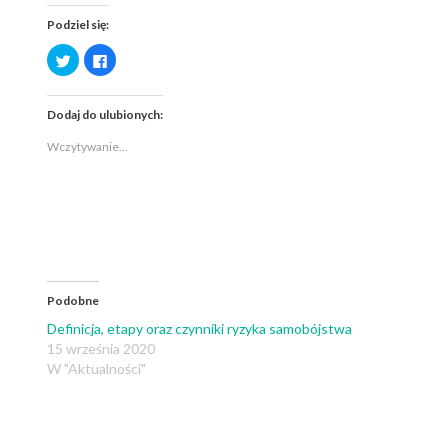
Podziel się:
Udostępnij
Kliknij,
na
aby
Twitterze(Otwiera
udostępnić
się
na
w
Facebooku(Otwiera
Dodaj do ulubionych:
nowym
się
oknie)
w
nowym
Wczytywanie...
oknie)
Podobne
Definicja, etapy oraz czynniki ryzyka samobójstwa
15 września 2020
W "Aktualności"