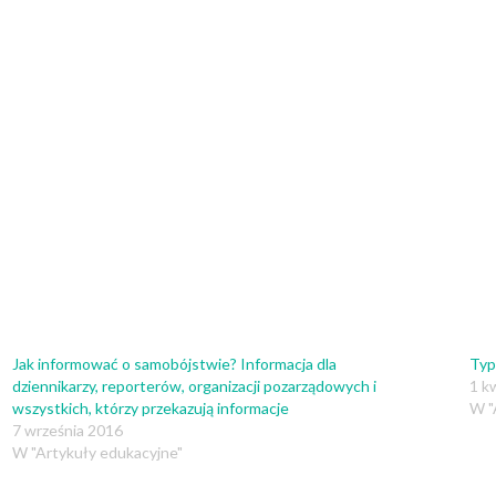
Jak informować o samobójstwie? Informacja dla
Typ
dziennikarzy, reporterów, organizacji pozarządowych i
1 k
wszystkich, którzy przekazują informacje
W "
7 września 2016
W "Artykuły edukacyjne"