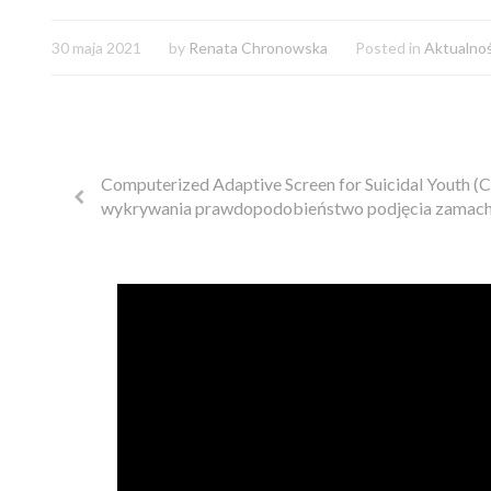
30 maja 2021
by
Renata Chronowska
Posted in
Aktualnoś
Computerized Adaptive Screen for Suicidal Youth (
wykrywania prawdopodobieństwo podjęcia zamac