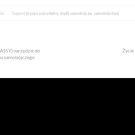
ci
Tagged
kryzys suicydalny
,
myśli samobójcze
,
samobójstwo
CASSY) narzędzie do
Życie
hu samobójczego