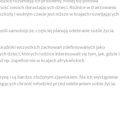
odzice rozumieją ich problemy. Mniej niż połowa
ność swoich dorastających dzieci. Różnice w traktowaniu
zkołą i wolnym czasie jest niższe w krajach rozwijających
li samobójcze, częściej planują odebranie sobie życia
e wskaźniki wszystkich zachowań zdefiniowanych jako
dzieci, których rodzice interesowali się tym, jak, gdzie i
 np. zupełnie nie w krajach afrykańskich
ynę i są bardzo złożonym zjawiskiem. Na ich wystąpienie
gących chronić młodzież przed odebraniem sobie życia.