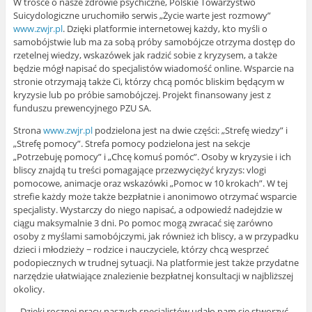
W trosce o nasze zdrowie psychiczne, Polskie Towarzystwo
Suicydologiczne uruchomiło serwis „Życie warte jest rozmowy”
www.zwjr.pl
. Dzięki platformie internetowej każdy, kto myśli o
samobójstwie lub ma za sobą próby samobójcze otrzyma dostęp do
rzetelnej wiedzy, wskazówek jak radzić sobie z kryzysem, a także
będzie mógł napisać do specjalistów wiadomość online. Wsparcie na
stronie otrzymają także Ci, którzy chcą pomóc bliskim będącym w
kryzysie lub po próbie samobójczej. Projekt finansowany jest z
funduszu prewencyjnego PZU SA.
Strona
www.zwjr.pl
podzielona jest na dwie części: „Strefę wiedzy” i
„Strefę pomocy”. Strefa pomocy podzielona jest na sekcje
„Potrzebuję pomocy” i „Chcę komuś pomóc”. Osoby w kryzysie i ich
bliscy znajdą tu treści pomagające przezwyciężyć kryzys: vlogi
pomocowe, animacje oraz wskazówki „Pomoc w 10 krokach”. W tej
strefie każdy może także bezpłatnie i anonimowo otrzymać wsparcie
specjalisty. Wystarczy do niego napisać, a odpowiedź nadejdzie w
ciągu maksymalnie 3 dni. Po pomoc mogą zwracać się zarówno
osoby z myślami samobójczymi, jak również ich bliscy, a w przypadku
dzieci i młodzieży − rodzice i nauczyciele, którzy chcą wesprzeć
podopiecznych w trudnej sytuacji. Na platformie jest także przydatne
narzędzie ułatwiające znalezienie bezpłatnej konsultacji w najbliższej
okolicy.
– Dzięki rocznej pracy naszych specjalistów udało nam się stworzyć