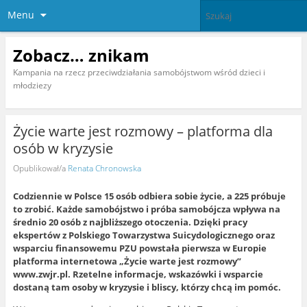
Menu
Zobacz… znikam
Kampania na rzecz przeciwdziałania samobójstwom wśród dzieci i
młodziezy
Życie warte jest rozmowy – platforma dla
osób w kryzysie
Opublikował/a
Renata Chronowska
C
odziennie w Polsce 15 osób odbiera sobie życie, a 225 próbuje
to zrobić. Każde samobójstwo i próba samobójcza wpływa na
średnio 20 osób z najbliższego otoczenia. Dzięki pracy
ekspertów z Polskiego Towarzystwa Suicydologicznego oraz
wsparciu finansowemu PZU powstała pierwsza w Europie
platforma internetowa „Życie warte jest rozmowy”
www.zwjr.pl. Rzetelne informacje, wskazówki i wsparcie
dostaną tam osoby w kryzysie i bliscy, którzy chcą im pomóc.