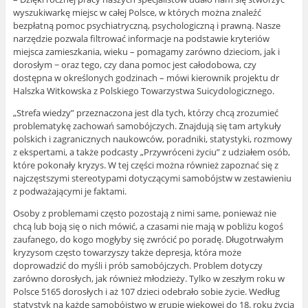
wyszukiwarkę miejsc w całej Polsce, w których można znaleźć
bezpłatną pomoc psychiatryczną, psychologiczną i prawną. Nasze
narzędzie pozwala filtrować informacje na podstawie kryteriów
miejsca zamieszkania, wieku – pomagamy zarówno dzieciom, jak i
dorosłym − oraz tego, czy dana pomoc jest całodobowa, czy
dostępna w określonych godzinach – mówi kierownik projektu dr
Halszka Witkowska z Polskiego Towarzystwa Suicydologicznego.
„Strefa wiedzy” przeznaczona jest dla tych, którzy chcą zrozumieć
problematykę zachowań samobójczych. Znajdują się tam artykuły
polskich i zagranicznych naukowców, poradniki, statystyki, rozmowy
z ekspertami, a także podcasty „Przywróceni życiu” z udziałem osób,
które pokonały kryzys. W tej części można również zapoznać się z
najczęstszymi stereotypami dotyczącymi samobójstw w zestawieniu
z podważającymi je faktami.
Osoby z problemami często pozostają z nimi same, ponieważ nie
chcą lub boją się o nich mówić, a czasami nie mają w pobliżu kogoś
zaufanego, do kogo mogłyby się zwrócić po poradę. Długotrwałym
kryzysom często towarzyszy także depresja, która może
doprowadzić do myśli i prób samobójczych. Problem dotyczy
zarówno dorosłych, jak również młodzieży. Tylko w zeszłym roku w
Polsce 5165 dorosłych i aż 107 dzieci odebrało sobie życie. Według
statystyk na każde samobójstwo w grupie wiekowej do 18. roku życia