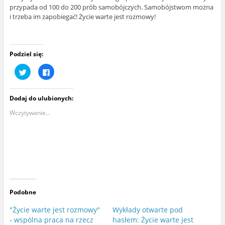
przypada od 100 do 200 prób samobójczych. Samobójstwom można
i trzeba im zapobiegać! Życie warte jest rozmowy!
Podziel się:
U
K
d
l
o
i
s
k
t
n
Dodaj do ulubionych:
ę
i
p
j
n
,
Wczytywanie...
i
a
j
b
n
y
a
u
T
d
w
o
i
s
t
t
t
ę
e
p
r
n
z
i
e
ć
Podobne
(
n
O
a
t
F
"Życie warte jest rozmowy"
Wykłady otwarte pod
w
a
- wspólna praca na rzecz
hasłem: Życie warte jest
i
c