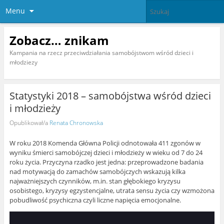
Menu
Zobacz… znikam
Kampania na rzecz przeciwdziałania samobójstwom wśród dzieci i
młodziezy
Statystyki 2018 – samobójstwa wśród dzieci
i młodzieży
Opublikował/a
Renata Chronowska
W roku 2018 Komenda Główna Policji odnotowała 411 zgonów w
wyniku śmierci samobójczej dzieci i młodzieży w wieku od 7 do 24
roku życia. Przyczyna rzadko jest jedna: przeprowadzone badania
nad motywacją do zamachów samobójczych wskazują kilka
najważniejszych czynników, m.in. stan głębokiego kryzysu
osobistego, kryzysy egzystencjalne, utrata sensu życia czy wzmożona
pobudliwość psychiczna czyli liczne napięcia emocjonalne.