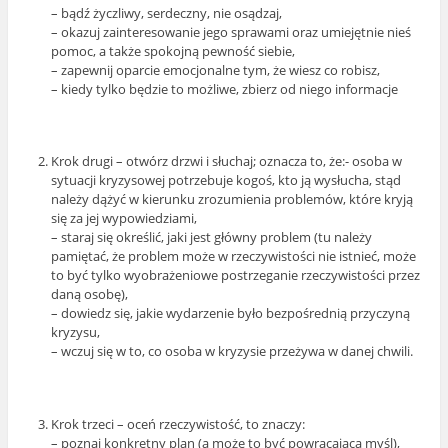
– bądź życzliwy, serdeczny, nie osądzaj,
– okazuj zainteresowanie jego sprawami oraz umiejętnie nieś
pomoc, a także spokojną pewność siebie,
– zapewnij oparcie emocjonalne tym, że wiesz co robisz,
– kiedy tylko będzie to możliwe, zbierz od niego informacje
Krok drugi – otwórz drzwi i słuchaj; oznacza to, że:- osoba w
sytuacji kryzysowej potrzebuje kogoś, kto ją wysłucha, stąd
należy dążyć w kierunku zrozumienia problemów, które kryją
się za jej wypowiedziami,
– staraj się określić, jaki jest główny problem (tu należy
pamiętać, że problem może w rzeczywistości nie istnieć, może
to być tylko wyobrażeniowe postrzeganie rzeczywistości przez
daną osobę),
– dowiedz się, jakie wydarzenie było bezpośrednią przyczyną
kryzysu,
– wczuj się w to, co osoba w kryzysie przeżywa w danej chwili.
Krok trzeci – oceń rzeczywistość, to znaczy:
– poznaj konkretny plan (a może to być powracająca myśl),