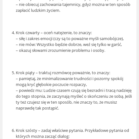
– nie obiecuj zachowania tajemnicy, gdyż można w ten sposób
zapłacić ludzkim życiem.
Krok czwarty – oceń natężenie, to znaczy:
– siłę i zakres emocji (czy są to poważne myśli samobójcze),
– nie mów: Wszystko będzie dobrze, weź się tylko w garść,
– okazuj słowami zrozumienie problemu i osoby.
Krok piąty – traktuj rozmówcę poważnie, to znaczy:
– pamiętaj, że minimalizowanie trudności i pozorny spokój
mogą kryć głębokie poczucie rozpaczy,
– powiedz mu: Ludzie czasem czują się bezradni i tracą nadzieję
do tego stopnia, że zaczynają myśleć o skończeniu ze sobą. Jeśli
ty też czujesz się w ten sposób, nie znaczy to, że musisz
naprawdę tak postąpić.
Krok szósty – zadaj właściwe pytania. Przykładowe pytania od
których można zacząć dialog: