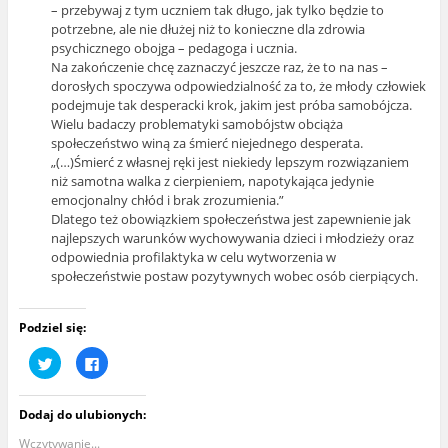
– przebywaj z tym uczniem tak długo, jak tylko będzie to
potrzebne, ale nie dłużej niż to konieczne dla zdrowia
psychicznego obojga – pedagoga i ucznia.
Na zakończenie chcę zaznaczyć jeszcze raz, że to na nas –
dorosłych spoczywa odpowiedzialność za to, że młody człowiek
podejmuje tak desperacki krok, jakim jest próba samobójcza.
Wielu badaczy problematyki samobójstw obciąża
społeczeństwo winą za śmierć niejednego desperata.
„(…)Śmierć z własnej ręki jest niekiedy lepszym rozwiązaniem
niż samotna walka z cierpieniem, napotykająca jedynie
emocjonalny chłód i brak zrozumienia.”
Dlatego też obowiązkiem społeczeństwa jest zapewnienie jak
najlepszych warunków wychowywania dzieci i młodzieży oraz
odpowiednia profilaktyka w celu wytworzenia w
społeczeństwie postaw pozytywnych wobec osób cierpiących.
Podziel się:
U
K
d
l
o
i
s
k
t
n
Dodaj do ulubionych:
ę
i
p
j
n
,
Wczytywanie...