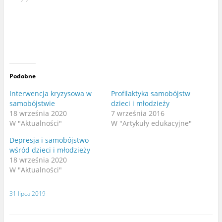
i
a
j
b
n
y
a
u
T
d
w
o
i
s
t
t
t
ę
e
p
r
n
z
i
e
ć
Podobne
(
n
O
a
t
F
Interwencja kryzysowa w
Profilaktyka samobójstw
w
a
samobójstwie
dzieci i młodzieży
i
c
e
e
18 września 2020
7 września 2016
r
b
a
o
W "Aktualności"
W "Artykuły edukacyjne"
s
o
i
k
Depresja i samobójstwo
ę
u
w
(
wśród dzieci i młodzieży
n
O
o
t
18 września 2020
w
w
W "Aktualności"
y
i
m
e
o
r
k
a
31 lipca 2019
n
s
i
i
e
ę
)
w
n