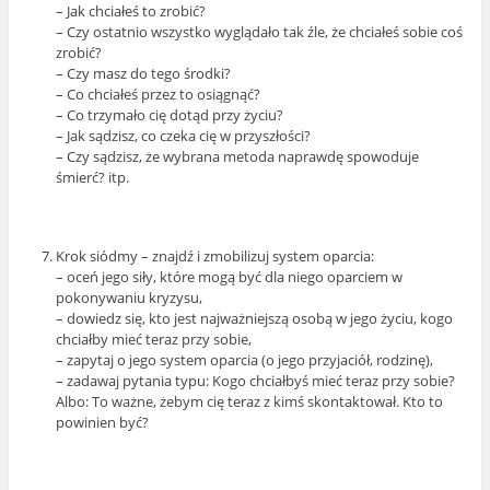
– Jak chciałeś to zrobić?
– Czy ostatnio wszystko wyglądało tak źle, że chciałeś sobie coś
zrobić?
– Czy masz do tego środki?
– Co chciałeś przez to osiągnąć?
– Co trzymało cię dotąd przy życiu?
– Jak sądzisz, co czeka cię w przyszłości?
– Czy sądzisz, że wybrana metoda naprawdę spowoduje
śmierć? itp.
Krok siódmy – znajdź i zmobilizuj system oparcia:
– oceń jego siły, które mogą być dla niego oparciem w
pokonywaniu kryzysu,
– dowiedz się, kto jest najważniejszą osobą w jego życiu, kogo
chciałby mieć teraz przy sobie,
– zapytaj o jego system oparcia (o jego przyjaciół, rodzinę),
– zadawaj pytania typu: Kogo chciałbyś mieć teraz przy sobie?
Albo: To ważne, żebym cię teraz z kimś skontaktował. Kto to
powinien być?