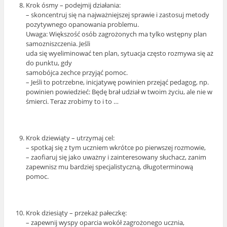
Krok ósmy – podejmij działania:
– skoncentruj się na najważniejszej sprawie i zastosuj metody
pozytywnego opanowania problemu.
Uwaga: Większość osób zagrożonych ma tylko wstępny plan
samozniszczenia. Jeśli
uda się wyeliminować ten plan, sytuacja często rozmywa się aż
do punktu, gdy
samobójca zechce przyjąć pomoc.
– Jeśli to potrzebne, inicjatywę powinien przejąć pedagog, np.
powinien powiedzieć: Będę brał udział w twoim życiu, ale nie w
śmierci. Teraz zrobimy to i to …
Krok dziewiąty – utrzymaj cel:
– spotkaj się z tym uczniem wkrótce po pierwszej rozmowie,
– zaofiaruj się jako uważny i zainteresowany słuchacz, zanim
zapewnisz mu bardziej specjalistyczną, długoterminową
pomoc.
Krok dziesiąty – przekaż pałeczkę:
– zapewnij wyspy oparcia wokół zagrożonego ucznia,