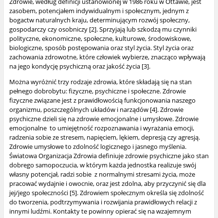
Zdrowie, według definicji ustanowionej w 1986 roku w Ottawie, jest
zasobem, potencjałem indywidualnym i społecznym, jednym z
bogactw naturalnych kraju, determinującym rozwój społeczny,
gospodarczy czy osobniczy [2]. Sprzyjają lub szkodzą mu czynniki
polityczne, ekonomiczne, społeczne, kulturowe, środowiskowe,
biologiczne, sposób postępowania oraz styl życia. Styl życia oraz
zachowania zdrowotne, które człowiek wybierze, znacząco wpływają
na jego kondycję psychiczną oraz jakość życia [3].
Można wyróżnić trzy rodzaje zdrowia, które składają się na stan
pełnego dobrobytu: fizyczne, psychiczne i społeczne. Zdrowie
fizyczne związane jest z prawidłowością funkcjonowania naszego
organizmu, poszczególnych układów i narządów [4]. Zdrowie
psychiczne dzieli się na zdrowie emocjonalne i umysłowe. Zdrowie
emocjonalne
to umiejętność rozpoznawania i wyrażania emocji,
radzenia sobie ze stresem, napięciem, lękiem, depresją czy agresją.
Zdrowie umysłowe to zdolność logicznego i jasnego myślenia.
Światowa Organizacja Zdrowia definiuje zdrowie psychiczne jako stan
dobrego samopoczucia, w którym każda jednostka realizuje swój
własny potencjał, radzi sobie
z normalnymi stresami życia, może
pracować wydajnie i owocnie, oraz jest zdolna,
aby przyczynić się dla
jej/jego społeczności [5]. Zdrowiem społecznym określa się zdolność
do tworzenia, podtrzymywania i rozwijania prawidłowych relacji z
innymi ludźmi. Kontakty
te powinny opierać się na wzajemnym