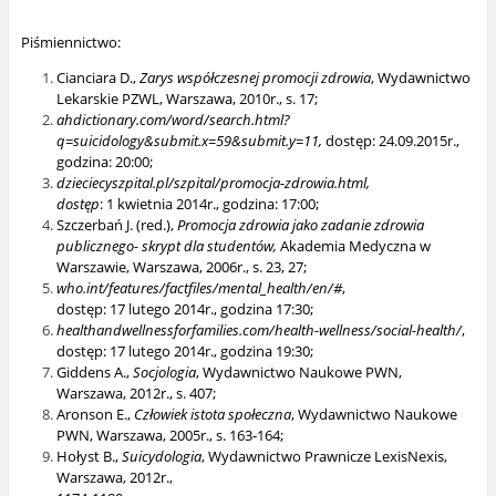
Piśmiennictwo:
Cianciara D.,
Zarys współczesnej promocji zdrowia
, Wydawnictwo
Lekarskie PZWL, Warszawa, 2010r., s. 17;
ahdictionary.com/word/search.html?
q=suicidology&submit.x=59&submit.y=11,
dostęp: 24.09.2015r.,
godzina: 20:00;
dzieciecyszpital.pl/szpital/promocja-zdrowia.html
,
dostęp
: 1 kwietnia 2014r., godzina: 17:00;
Szczerbań J. (red.),
Promocja zdrowia jako zadanie zdrowia
publicznego- skrypt dla studentów,
Akademia Medyczna w
Warszawie, Warszawa, 2006r., s. 23, 27;
who.int/features/factfiles/mental_health/en/#
,
dostęp: 17 lutego 2014r., godzina 17:30;
healthandwellnessforfamilies.com/health-wellness/social-health/
,
dostęp: 17 lutego 2014r., godzina 19:30;
Giddens A.,
Socjologia
, Wydawnictwo Naukowe PWN,
Warszawa, 2012r., s. 407;
Aronson E.,
Człowiek istota społeczna
, Wydawnictwo Naukowe
PWN, Warszawa, 2005r., s. 163-164;
Hołyst B.,
Suicydologia
, Wydawnictwo Prawnicze LexisNexis,
Warszawa, 2012r.,