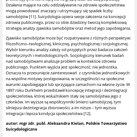
Działania mające na celu oddziaływanie na zdrowie społeczeństwa
mogą powodować znaczący i utrzymujący się spadek liczby
samobójstw [11]. Suicydologia opiera swoje założenia na koncepcji
zdrowia publicznego, przez co obie dziedziny tworzą kompleksową
strategię analizy zjawiska samobójstw oraz metod jego zapobiegania.
Zjawisko samobójstw może być rozpatrywane z różnych perspektyw:
filozoficzno–teologicznej, klinicznej, psychologicznej i socjologicznej.
Wybór kierunku analizy zależy
od przyjętych przez badacza założeń
teoretycznych i metodologicznych. Socjologiczny kierunek badań
nad samobójstwami analizuje problem w kontekście zdrowia
publicznego. Punktem wyjścia jest społeczność, nie jednostka.
Oznacza to przesunięcie zainteresowań
z czynników jednostkowych
na wspólne motywy postępowania, w szczególności
na społeczne
warunki zapobiegające lub sprzyjające zamachom na własne życie. W
1897 roku Durkheim przedstawił koncepcję integracji i dezintegracji
społeczeństwa, której wskaźnikiem stały się samobójstwa jego z
członków. Im wyższe są współczynniki śmierci samobójczej, tym
silniejsza dezintegracja zbiorowości, a im niższe – tym wyższa
integracja i lepsza kondycja społeczeństwa [12].
autor: mgr zdr. publ. Aleksandra Kielan, Polskie Towarzystwo
Suicydologiczne