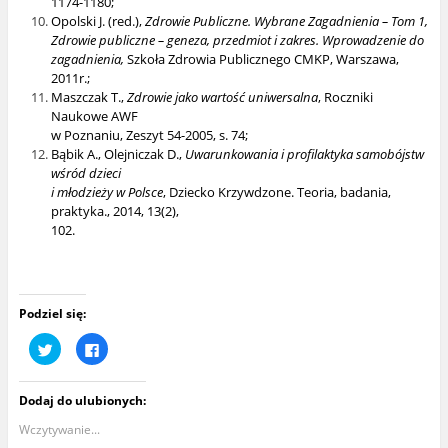
1174-1180;
Opolski J. (red.),
Zdrowie Publiczne. Wybrane Zagadnienia – Tom 1,
Zdrowie publiczne – geneza, przedmiot i zakres. Wprowadzenie do
zagadnienia,
Szkoła Zdrowia Publicznego CMKP, Warszawa,
2011r.;
Maszczak T.,
Zdrowie jako wartość uniwersalna
, Roczniki
Naukowe AWF
w Poznaniu, Zeszyt 54-2005, s. 74;
Bąbik A., Olejniczak D.,
Uwarunkowania i profilaktyka samobójstw
wśród dzieci
i młodzieży w Polsce
, Dziecko Krzywdzone. Teoria, badania,
praktyka., 2014, 13(2),
102.
Podziel się:
U
K
d
l
o
i
s
k
t
n
Dodaj do ulubionych:
ę
i
p
j
n
,
Wczytywanie...
i
a