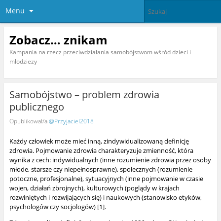
Menu
Zobacz… znikam
Kampania na rzecz przeciwdziałania samobójstwom wśród dzieci i
młodziezy
Samobójstwo – problem zdrowia
publicznego
Opublikował/a
@Przyjaciel2018
Każdy człowiek może mieć inną, zindywidualizowaną definicję
zdrowia. Pojmowanie zdrowia charakteryzuje zmienność, która
wynika z cech: indywidualnych (inne rozumienie zdrowia przez osoby
młode, starsze czy niepełnosprawne), społecznych (rozumienie
potoczne, profesjonalne), sytuacyjnych (inne pojmowanie w czasie
wojen, działań zbrojnych), kulturowych (poglądy w krajach
rozwiniętych i rozwijających się) i naukowych (stanowisko etyków,
psychologów czy socjologów) [1].