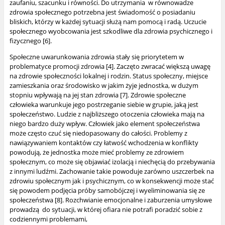
zaufaniu, szacunku i równości. Do utrzymania
w równowadze
zdrowia społecznego potrzebna jest świadomość o posiadaniu
bliskich, którzy w każdej sytuacji służą nam pomocą i radą. Uczucie
społecznego wyobcowania jest szkodliwe dla zdrowia psychicznego i
fizycznego [6].
Społeczne uwarunkowania zdrowia stały się priorytetem w
problematyce promocji zdrowia [4]. Zaczęto zwracać większą uwagę
na zdrowie społeczności lokalnej i rodzin. Status społeczny, miejsce
zamieszkania oraz środowisko w jakim żyje jednostka, w dużym
stopniu wpływają na jej stan zdrowia [7]. Zdrowie społeczne
człowieka warunkuje jego postrzeganie siebie w grupie, jaką jest
społeczeństwo. Ludzie z najbliższego otoczenia człowieka mają na
niego bardzo duży wpływ. Człowiek jako element społeczeństwa
może często czuć się niedopasowany do całości. Problemy z
nawiązywaniem kontaktów czy łatwość wchodzenia w konflikty
powodują, że jednostka może mieć problemy ze zdrowiem
społecznym, co może się objawiać izolacją i niechęcią do przebywania
z innymi ludźmi. Zachowanie takie powoduje zarówno uszczerbek na
zdrowiu społecznym jak i psychicznym, co w konsekwencji może stać
się powodem podjęcia próby samobójczej i wyeliminowania się ze
społeczeństwa [8]. Rozchwianie emocjonalne i zaburzenia umysłowe
prowadzą
do sytuacji, w której ofiara nie potrafi poradzić sobie z
codziennymi problemami,