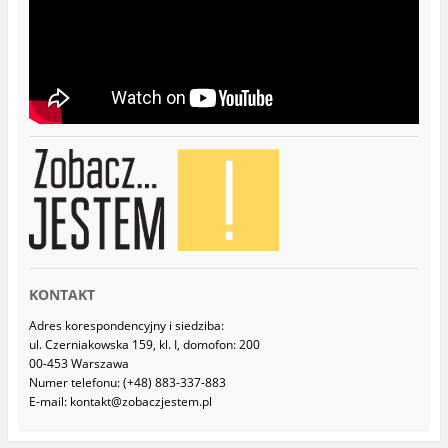
w
y
m
o
k
n
i
e
)
KONTAKT
Adres korespondencyjny i siedziba:
ul. Czerniakowska 159, kl. I, domofon: 200
00-453 Warszawa
Numer telefonu: (+48) 883-337-883
E-mail: kontakt@zobaczjestem.pl