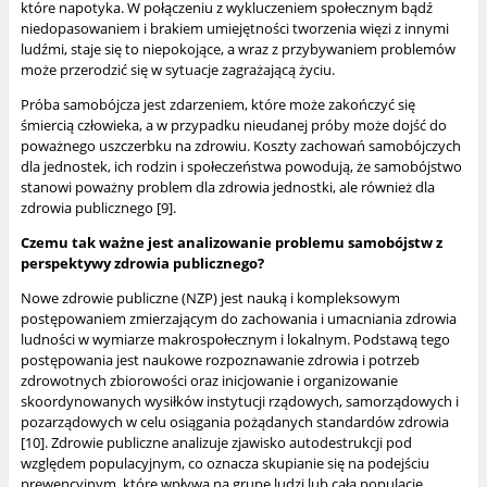
które napotyka. W połączeniu z wykluczeniem społecznym bądź
niedopasowaniem i brakiem umiejętności tworzenia więzi z innymi
ludźmi, staje się to niepokojące, a wraz
z przybywaniem problemów
może przerodzić się w sytuacje zagrażającą życiu.
Próba samobójcza jest zdarzeniem, które może zakończyć się
śmiercią człowieka,
a w przypadku nieudanej próby może dojść do
poważnego uszczerbku na zdrowiu. Koszty zachowań samobójczych
dla jednostek, ich rodzin i społeczeństwa powodują, że samobójstwo
stanowi poważny problem dla zdrowia jednostki, ale również dla
zdrowia publicznego [9].
Czemu tak ważne jest analizowanie problemu samobójstw z
perspektywy zdrowia publicznego?
Nowe zdrowie publiczne (NZP) jest nauką i kompleksowym
postępowaniem zmierzającym do zachowania i umacniania zdrowia
ludności w wymiarze makrospołecznym
i lokalnym. Podstawą tego
postępowania jest naukowe rozpoznawanie zdrowia i potrzeb
zdrowotnych zbiorowości oraz inicjowanie i organizowanie
skoordynowanych wysiłków instytucji rządowych, samorządowych i
pozarządowych w celu osiągania pożądanych standardów zdrowia
[10]. Zdrowie publiczne analizuje zjawisko autodestrukcji pod
względem populacyjnym, co oznacza skupianie się na podejściu
prewencyjnym, które wpływa na grupę ludzi lub całą populację.